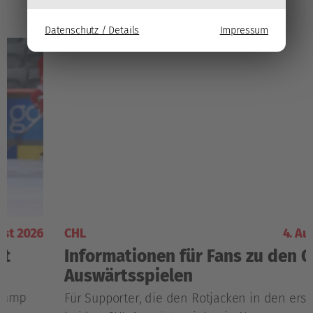
Datenschutz / Details
Impressum
CHL
4. August 202
Informationen für Fans zu den CHL-
Auswärtsspielen
Für Supporter, die den Rotjacken in den ersten