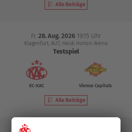
Alle Beiträge
Fr.
28. Aug. 2026
19:15 Uhr
Klagenfurt, AUT
Heidi Horten-Arena
Testspiel
EC-KAC
Vienna Capitals
Alle Beiträge
So.
30. Aug. 2026
17:30 Uhr