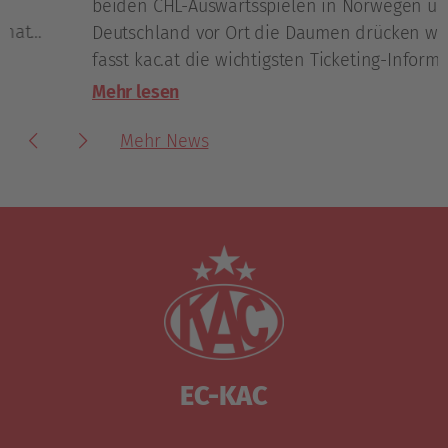
beiden CHL-Auswärtsspielen in Norwegen und
Deutschland vor Ort die Daumen drücken wollen,
fasst kac.at die wichtigsten Ticketing-Informationen
zusammen.
Mehr lesen
Mehr News
EC-KAC