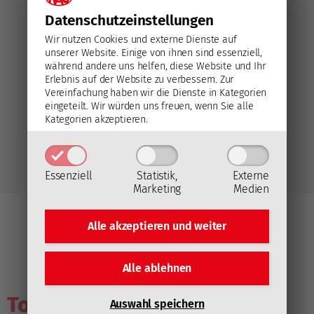
Klagenfurt, AUT
Heidi Horten-Arena
Datenschutz­einstellungen
Testspiel
Wir nutzen Cookies und externe Dienste auf
unserer Website. Einige von ihnen sind essenziell,
während andere uns helfen, diese Website und Ihr
Erlebnis auf der Website zu verbessern.
Zur
Vereinfachung haben wir die Dienste in Kategorien
eingeteilt. Wir würden uns freuen, wenn Sie alle
EC-KAC
Univ. of Saskatchewan
Kategorien akzeptieren.
Alle Beiträge
Essenziell
Statistik,
Externe
Marketing
Medien
März 2026
2026 September
Alle akzeptieren und
weiter
Alle ablehnen
Topthemen der letzten Tage
Auswahl speichern