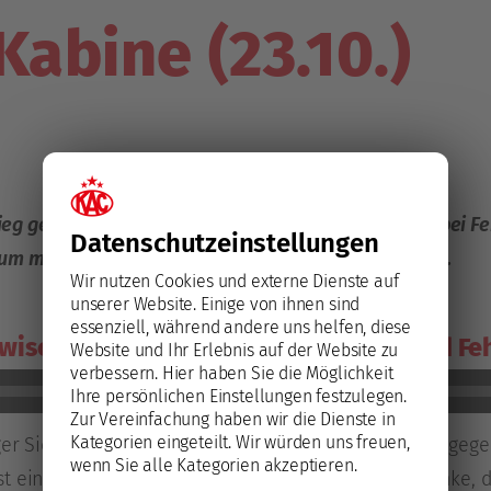
Kabine (23.10.)
g gegen den HCB Südtirol und dem Auswärtsspiel bei Feh
Datenschutz­einstellungen
m mit kac.at über diese beiden Partien zu plaudern.
Wir nutzen Cookies und externe Dienste auf
unserer Website. Einige von ihnen sind
essenziell, während andere uns helfen, diese
wischen den Spielen gegen Bolzano und Feh
Website und Ihr Erlebnis auf der Website zu
verbessern.
Hier haben Sie die Möglichkeit
Ihre persönlichen Einstellungen festzulegen.
Zur Vereinfachung haben wir die Dienste in
Kategorien eingeteilt. Wir würden uns freuen,
ger Sieg für uns, wir benötigten diese Punkte. Spiele geg
wenn Sie alle Kategorien akzeptieren.
t ein Team, das man immer bezwingen will. Ich denke, d