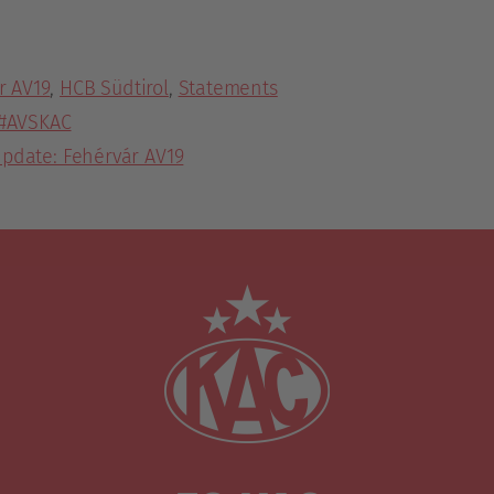
r AV19
,
HCB Südtirol
,
Statements
 #AVSKAC
pdate: Fehérvár AV19