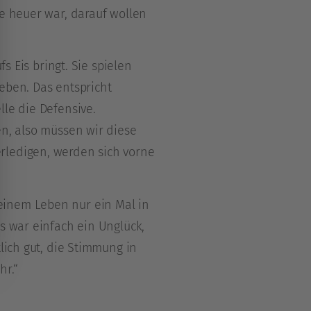
ie heuer war, darauf wollen
die
Lautstärke
zu
s Eis bringt. Sie spielen
regeln.
eben. Das entspricht
lle die Defensive.
en, also müssen wir diese
rledigen, werden sich vorne
einem Leben nur ein Mal in
s war einfach ein Unglück,
lich gut, die Stimmung in
hr.“