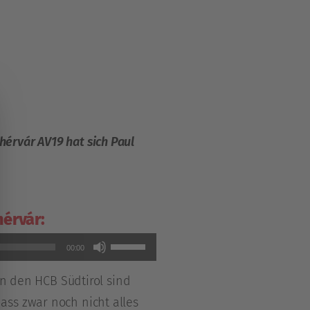
érvár AV19 hat sich Paul
érvár:
Pfeiltasten
00:00
Hoch/Runter
en den HCB Südtirol sind
benutzen,
ass zwar noch nicht alles
um