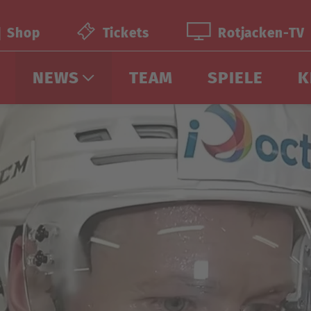
Shop
Tickets
Rotjacken-TV
NEWS
TEAM
SPIELE
K