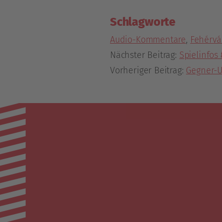
Schlagworte
Audio-Kommentare
,
Fehérvá
Nächster Beitrag:
Spielinfos
Vorheriger Beitrag:
Gegner-U