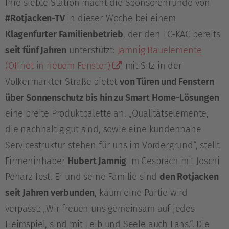
Ihre siebte Station macht die Sponsorenrunde von
#Rotjacken-TV
in dieser Woche bei einem
Klagenfurter Familienbetrieb
, der den EC-KAC bereits
seit fünf Jahren
unterstützt:
Jamnig Bauelemente
(Öffnet in neuem Fenster)
mit Sitz in der
Völkermarkter Straße bietet
von Türen und Fenstern
über Sonnenschutz bis hin zu Smart Home-Lösungen
eine breite Produktpalette an. „Qualitätselemente,
die nachhaltig gut sind, sowie eine kundennahe
Servicestruktur stehen für uns im Vordergrund“, stellt
Firmeninhaber
Hubert Jamnig
im Gespräch mit Joschi
Peharz fest. Er und seine Familie sind
den Rotjacken
seit Jahren verbunden
, kaum eine Partie wird
verpasst: „Wir freuen uns gemeinsam auf jedes
Heimspiel, sind mit Leib und Seele auch Fans.“. Die