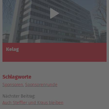
Kelag
Schlagworte
Sponsoren
,
Sponsorenrunde
Nächster Beitrag:
Auch Steffler und Kraus bleiben