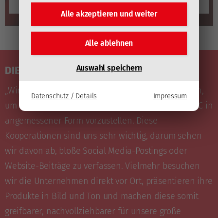
YouTube immer automatisch laden
Alle akzeptieren und
weiter
Alle ablehnen
Auswahl speichern
DIE SPONSORENDUNDE
„Wir haben die Sponsorenrunde ins Leben gerufen,
Datenschutz / Details
Impressum
um die größten und wichtigsten Partner des EC-KAC in
angemessener Form vorzustellen. Diese
Kooperationen sind uns sehr wichtig, darum sehen
wir davon ab, bloße Social Media-Postings oder
Website-Beiträge zu verfassen. Vielmehr besuchen
wir die Unternehmen direkt vor Ort, präsentieren ihre
Produkte in Bild und Ton und machen diese somit
greifbarer, nachvollziehbarer für unsere große