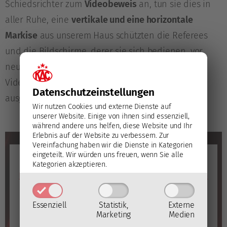
Schiedsrichter zum
Videobeweis
an, tun sie dies in
aller Ruhe, eine
vertikale und eine horizontale
Markise
aus unserem Haus schützten die Referees
und die Bildschirme, derer sie sich bedienen, vor
neugierigen Blicken. Vielleicht liegt es daran, dass
Video Reviews so häufig zu Gunsten der Rotjacken
Datenschutz­einstellungen
ausgehen“, schmunzelt Hubert Jamnig.
Wir nutzen Cookies und externe Dienste auf
unserer Website. Einige von ihnen sind essenziell,
während andere uns helfen, diese Website und Ihr
Erlebnis auf der Website zu verbessern.
Zur
Vereinfachung haben wir die Dienste in Kategorien
YouTube
eingeteilt. Wir würden uns freuen, wenn Sie alle
Kategorien akzeptieren.
Mit dem Laden des Videos akzeptieren Sie die
Datenschutzerklärung von YouTube
(Öffnet in neuem
Fenster)
.
Essenziell
Statistik,
Externe
Video laden
Marketing
Medien