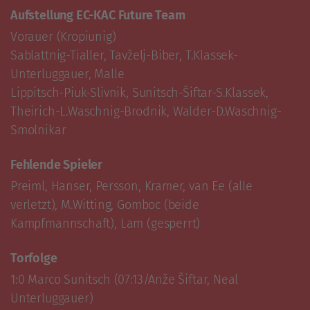
Aufstellung EC-KAC Future Team
Vorauer (Kropiunig)

Sablattnig-Tialler, Tavželj-Biber, T.Klassek-
Unterluggauer, Malle

Lippitsch-Piuk-Slivnik, Sunitsch-Šiftar-S.Klassek, 
Theirich-L.Waschnig-Brodnik, Walder-D.Waschnig-
Smolnikar
Fehlende Spieler
Preiml, Hanser, Persson, Kramer, van Ee (alle 
verletzt), M.Witting, Gomboc (beide 
Kampfmannschaft), Lam (gesperrt)
Torfolge
1:0 Marco Sunitsch (07:13/Anže Šiftar, Neal 
Unterluggauer)
