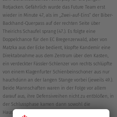
Rotjacken. Gefährlich wurde das Future Team erst
wieder in Minute 47, als im „Zwei-auf-Eins“ der Biber-
Backhand-Querpass auf der rechten Seite über
Theirichs Schaufel sprang (47.). Es folgte eine
Doppelchance für den EC Bregenzerwald, aber von
Matzka aus der Ecke bedient, klopfte Kandemir eine
Direktabnahme aus dem Zentrum über den Kasten,
ein verdeckter Fässler-Schlenzer von rechts schlüpfte
von einem Klagenfurter Schienbeinschoner aus nur
hauchdünn an der langen Stange vorbei (jeweils 49.).
Beide Mannschaften waren in der Folge vor allem
darauf aus, ihre Defensivreihen nicht zu entblößen, in
der Schlussphase kamen dann sowohl die
Hausherren als auch die Gäste noch zu einer