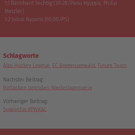
1:1 Bernhard Fechtig (30:28/Panu Hyyppä, Philip 
Metzler)

1:2 Julius Nyqvist (65:00/PS)
Schlagworte
Alps Hockey League
,
EC Bregenzerwald
,
Future Team
Nächster Beitrag:
Rotjacken beenden Niederlagenserie
Vorheriger Beitrag:
Spielinfos #PIVKAC