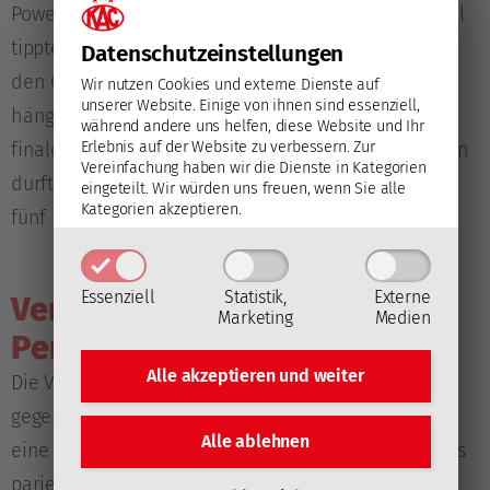
Powerplay-Gelegenheit. Im rot-weißen Überzahlspiel
tippte Lippitsch den Puck aus halblinker Position an
Datenschutz­einstellungen
den Crease zu Slivnik, der jedoch an Beck
Wir nutzen Cookies und externe Dienste auf
unserer Website. Einige von ihnen sind essenziell,
hängenblieb (56.). Als die Vorarlberger in 120 der
während andere uns helfen, diese Website und Ihr
Erlebnis auf der Website zu verbessern.
Zur
finalen 122 Sekunden mit einem Mann mehr agieren
Vereinfachung haben wir die Dienste in Kategorien
durften, verteidigten sich die jungen Rotjacken mit
eingeteilt. Wir würden uns freuen, wenn Sie alle
Kategorien akzeptieren.
fünf Befreiungen gekonnt.
Essenziell
Statistik,
Externe
Verlängerung &
Marketing
Medien
Penaltyschießen
Alle akzeptieren und
weiter
Die Verlängerung wurde von einem Vorauer-Save
gegen Fechtig vom linken Flügel aus eröffnet (61.),
Alle ablehnen
eine Lippitsch-Direktabnahme vom Anspielpunkt aus
parierte Felix Beck (62.). Auch bei Gregor Bibers