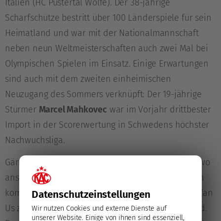
Italien (HC Pustertal Wölfe). Der 38-jährige
Scharfschütze bestritt über 100 Länderspiele für sein
Heimatland und war mit der Nationalmannschaft
neben neun Weltmeisterschaften auch zwei Mal bei
Olympischen Spielen im Einsatz. Einige Erwartungen
sind auch mit dem zweiten einheimischen
Neuzugang des Sommers verknüpft: Der 19-jährige
Stürmer
Marcel Mahkovec
war im Vorjahr drittbester
Import in der Scorerwertung in Schwedens höchster
Nachwuchsliga.
Gänzlich neu besetzt wurde die Torhüterposition, wo
anstelle des zu recht ausgeglichenen Spielanteilen
kommenden Tandems aus Anthony Morrone und Žan
Datenschutz­einstellungen
Us zukünftig
Lukáš Horák
die Hauptlast tragen wird.
Wir nutzen Cookies und externe Dienste auf
unserer Website. Einige von ihnen sind essenziell,