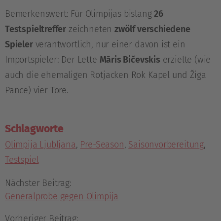
Bemerkenswert: Für Olimpijas bislang
26
Testspieltreffer
zeichneten
zwölf verschiedene
Spieler
verantwortlich, nur einer davon ist ein
Importspieler: Der Lette
Māris Bičevskis
erzielte (wie
auch die ehemaligen Rotjacken Rok Kapel und Žiga
Pance) vier Tore.
Schlagworte
Olimpija Ljubljana
,
Pre-Season
,
Saisonvorbereitung
,
Testspiel
Nächster Beitrag:
Generalprobe gegen Olimpija
Vorheriger Beitrag: