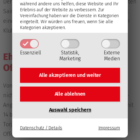
Der Tscheche fing seine Pucks in den beiden jüngsten
während andere uns helfen, diese Website und Ihr
Erlebnis auf der Website zu verbessern.
Zur
Saisonen für das dänische Team Herlev und damit
Vereinfachung haben wir die Dienste in Kategorien
einen vom Ex-Klagenfurter Patric Wener trainierten
eingeteilt. Wir würden uns freuen, wenn Sie alle
Kategorien akzeptieren.
Klub.
Essenziell
Statistik,
Externe
Ehemalige Rotjacken als
Marketing
Medien
Offensivkräfte
Alle akzeptieren und
weiter
Von der recht radikalen Umgestaltung des Kaders
Alle ablehnen
nicht betroffen waren die beiden ehemaligen KAC-
Angreifer
Rok Kapel
und
Žiga Pance
, die 2022/23 mit
Auswahl speichern
14 bzw. zehn Treffern Ljubljanas erfolgreichste
Torjäger waren. Ebenfalls gehalten werden konnte
Datenschutz / Details
Impressum
Offensivtalent
Miha Beričič
(19), der eine