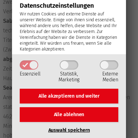
zwischenzeitlichen 4:1-Führung mit 5:6 nach
Datenschutz­einstellungen
Verlängerung verloren. Die
Begegnung mit dem EC
Wir nutzen Cookies und externe Dienste auf
unserer Website. Einige von ihnen sind essenziell,
Salzburg
am Sonntag musste aufgrund eines
während andere uns helfen, diese Website und Ihr
technischen Gebrechens nach einem vom
Erlebnis auf der Website zu verbessern.
Zur
Vereinfachung haben wir die Dienste in Kategorien
Titelverteidiger völlig dominierten Startdrittel
eingeteilt. Wir würden uns freuen, wenn Sie alle
(Zwischenstand: 0:2 aus Capitals-Sicht)
vorzeitig
Kategorien akzeptieren.
abgebrochen
werden und wird zu einem späteren
Zeitpunkt neu ausgetragen. Dem EC-KAC stand der
Essenziell
Statistik,
Externe
Hauptstadtklub heuer bereits gegenüber: Im
Pre-
Marketing
Medien
Season-Duell am 25. August
in der Heidi Horten-
Alle akzeptieren und
weiter
Arena waren die Rotjacken zwar in jeder relevanten
statistischen Kategorie überlegen (beispielsweise
Alle ablehnen
46:20 Torschüsse, 17:28 Minuten gegenüber 9:33
Minuten Puckbesitz in der Angriffszone), den Sieg
Auswahl speichern
holten sich mit 5:2 jedoch die Wiener.