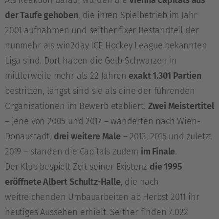
Als Reaktion darauf wurden die
Vienna Capitals aus
der Taufe gehoben
, die ihren Spielbetrieb im Jahr
2001 aufnahmen und seither fixer Bestandteil der
nunmehr als win2day ICE Hockey League bekannten
Liga sind. Dort haben die Gelb-Schwarzen in
mittlerweile mehr als 22 Jahren
exakt 1.301 Partien
bestritten, längst sind sie als eine der führenden
Organisationen im Bewerb etabliert.
Zwei Meistertitel
– jene von 2005 und 2017 – wanderten nach Wien-
Donaustadt,
drei weitere Male
– 2013, 2015 und zuletzt
2019 – standen die Capitals zudem
im Finale
.
Der Klub bespielt Zeit seiner Existenz
die 1995
eröffnete Albert Schultz-Halle
, die nach
weitreichenden Umbauarbeiten ab Herbst 2011 ihr
heutiges Aussehen erhielt. Seither finden 7.022