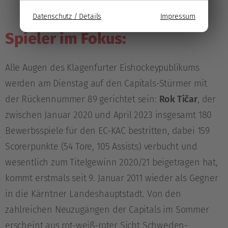
Datenschutz / Details
Impressum
Spieler im Fokus:
Alle Augen des Klagenfurter Eishockeypublikums
werden am Dienstag auf den Capitals-Stürmer mit
der Rückennummer 89 gerichtet sein:
Rok Tičar
, der
zwischen Januar 2020 und April 2023 insgesamt 180
Bewerbsspiele für den EC-KAC bestritten, dabei 159
Scorerpunkte (54 Tore, 105 Assists) verbucht und
wesentlich zum Titelgewinn 2020/21 beigetragen hat,
kommt erstmals seit 9. Januar 2011 wieder als Gegner
in die Kärntner Landeshauptstadt. Von den
zahlreichen Neuzugängen der Capitals im Sommer
erscheint aus rot-weiß-roter Sicht Schweden-