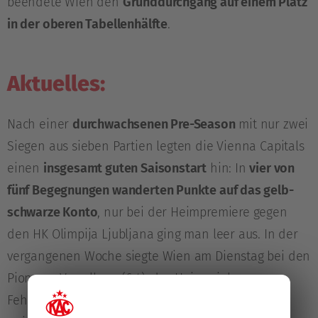
beendete Wien den
Grunddurchgang auf einem Platz
in der oberen Tabellenhälfte
.
Aktuelles:
Nach einer
durchwachsenen Pre-Season
mit nur zwei
Siegen aus sieben Partien legten die Vienna Capitals
einen
insgesamt guten Saisonstart
hin: In
vier von
fünf Begegnungen wanderten Punkte auf das gelb-
schwarze Konto
, nur bei der Heimpremiere gegen
den HK Olimpija Ljubljana ging man leer aus. In der
vergangenen Woche siegte Wien am Dienstag bei den
Pioneers Vorarlberg (6:4), das Heimspiel gegen
Fehérvár AV19 am Freitag ging jedoch trotz einer