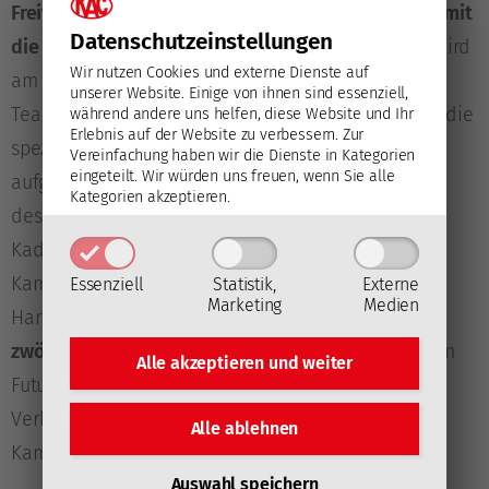
Freitag kehrten sie in den Trainingsbetrieb und damit
Datenschutz­einstellungen
die Vorbereitung auf die Finalserie zurück
. Diese wird
Wir nutzen Cookies und externe Dienste auf
am Samstag fortgesetzt, am Ostersonntag hat das
unserer Website. Einige von ihnen sind essenziell,
Team noch einmal frei, ehe ab Montag schließlich die
während andere uns helfen, diese Website und Ihr
Erlebnis auf der Website zu verbessern.
Zur
spezifische Arbeit hin zum Endspielserienauftakt
Vereinfachung haben wir die Dienste in Kategorien
eingeteilt. Wir würden uns freuen, wenn Sie alle
aufgenommen wird. Aktuell stehen mit Ausnahme
Kategorien akzeptieren.
des verletzten
Johannes Bischofberger
sämtliche
Kaderspieler im Eistraining, parallel zur
Kampfmannschaft trainiert unter der Leitung von
Essenziell
Statistik,
Externe
Marketing
Medien
Harri Laurila und Christoph Brandner auch der
zwölfköpfige „Taxi Squad“
, in dem Spieler aus dem
Alle akzeptieren und
weiter
Future Team in Form bleiben, um im Falle von
Verletzungen oder Sperren in das Aufgebot der
Alle ablehnen
Kampfmannschaft aufzurücken.
Auswahl speichern