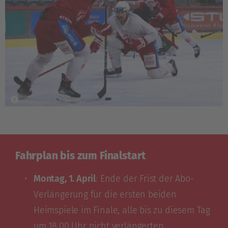
Fahrplan bis zum Finalstart
Montag, 1. April
: Ende der Frist der Abo-
Verlängerung für die ersten beiden
Heimspiele im Finale, alle bis zu diesem Tag
um 18.00 Uhr nicht verlängerten