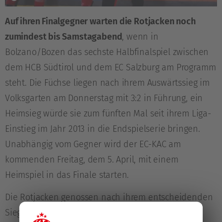
Auf ihren Finalgegner warten die Rotjacken noch
zumindest bis Samstagabend
, wenn in
Bolzano/Bozen das sechste Halbfinalspiel zwischen
dem HCB Südtirol und dem EC Salzburg am Programm
steht. Die Füchse liegen nach ihrem Auswärtssieg im
Volksgarten am Donnerstag mit 3:2 in Führung, ein
Heimsieg würde sie zum fünften Mal seit ihrem Liga-
Einstieg im Jahr 2013 in die Endspielserie bringen.
Unabhängig vom Gegner wird der EC-KAC am
kommenden Freitag, dem 5. April, mit einem
Heimspiel in das Finale starten.
Die Rotjacken genossen nach ihrem entscheidenden
Sieg in Brunico/Bruneck
zwei freie Tage
, heute