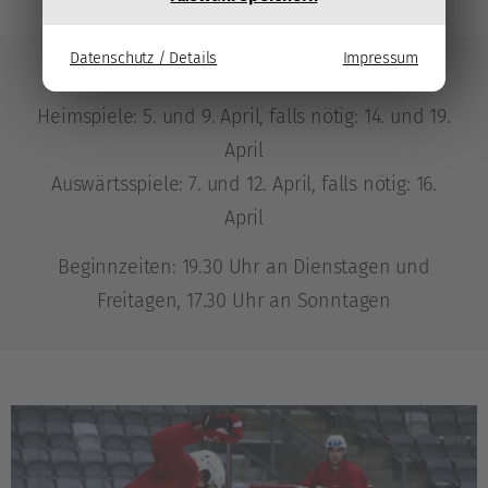
Datenschutz / Details
Impressum
SPIELTERMINE FINALSERIE
Heimspiele: 5. und 9. April, falls nötig: 14. und 19.
April
Auswärtsspiele: 7. und 12. April, falls nötig: 16.
April
Beginnzeiten: 19.30 Uhr an Dienstagen und
Freitagen, 17.30 Uhr an Sonntagen