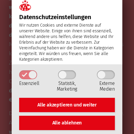
werden nur akzeptiert, wenn Sie neben der
klaren Bezeichnung des gewünschten Jerseys
Datenschutz­einstellungen
den gebotenen Betrag sowie den vollen Namen
Wir nutzen Cookies und externe Dienste auf
unserer Website. Einige von ihnen sind essenziell,
des/der Bietenden enthalten.
Über die Social
während andere uns helfen, diese Website und Ihr
Erlebnis auf der Website zu verbessern.
Zur
Media-Kanäle des EC-KAC sowie am Ende dieses
Vereinfachung haben wir die Dienste in Kategorien
kac.at-Artikels werden am Sonntag
eingeteilt. Wir würden uns freuen, wenn Sie alle
Kategorien akzeptieren.
Zwischenstände mit den zu diesem Zeitpunkt
höchsten Geboten veröffentlicht, um eine
Orientierung zu bieten.
Der Ausrufpreis und
Essenziell
Statistik,
Externe
Marketing
Medien
damit das Mindestgebot pro Jersey liegt bei
€100,00.
Alle akzeptieren und
weiter
Die zum Ende der Auktion (am Dienstag, dem 30.
April 2024, um 12.00 Uhr)
Höchstbietenden
Alle ablehnen
werden direkt per E-Mail kontaktiert
und