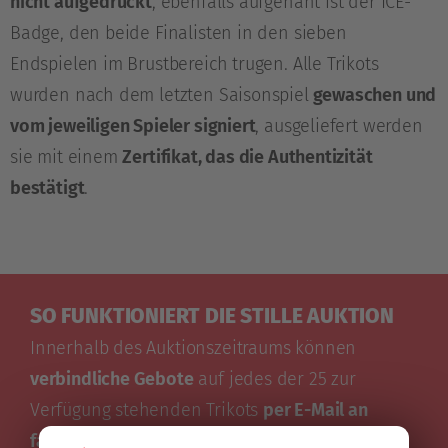
nicht aufgedruckt
, ebenfalls aufgenäht ist der ICE-
Badge, den beide Finalisten in den sieben
Endspielen im Brustbereich trugen. Alle Trikots
wurden nach dem letzten Saisonspiel
gewaschen und
vom jeweiligen Spieler signiert
, ausgeliefert werden
sie mit einem
Zertifikat, das die Authentizität
bestätigt
.
SO FUNKTIONIERT DIE STILLE AUKTION
Innerhalb des Auktionszeitraums können
verbindliche Gebote
auf jedes der 25 zur
Verfügung stehenden Trikots
per E-Mail an
fanshop@kac.at
abgegeben werden.
Gebote