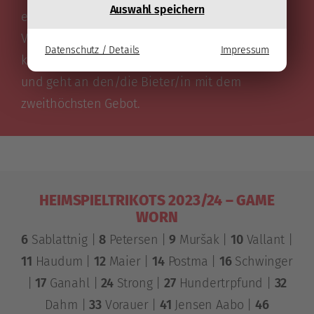
Auswahl speichern
erhalten dabei detaillierte Informationen zur
Verkaufsabwicklung. Erfolgt
binnen 24 Stunden
Datenschutz / Details
Impressum
keine Rückbestätigung, verfällt das Kaufrecht
und geht an den/die Bieter/in mit dem
zweithöchsten Gebot.
HEIMSPIELTRIKOTS 2023/24 – GAME
WORN
6
Sablattnig |
8
Petersen |
9
Muršak |
10
Vallant |
11
Haudum |
12
Maier |
14
Postma |
16
Schwinger
|
17
Ganahl |
24
Strong |
27
Hundertrpfund |
32
Dahm |
33
Vorauer |
41
Jensen Aabo |
46