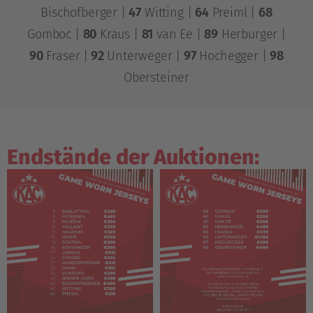
Bischofberger |
47
Witting |
64
Preiml |
68
Gomboc |
80
Kraus |
81
van Ee |
89
Herburger |
90
Fraser |
92
Unterweger |
97
Hochegger |
98
Obersteiner
Endstände der Auktionen: