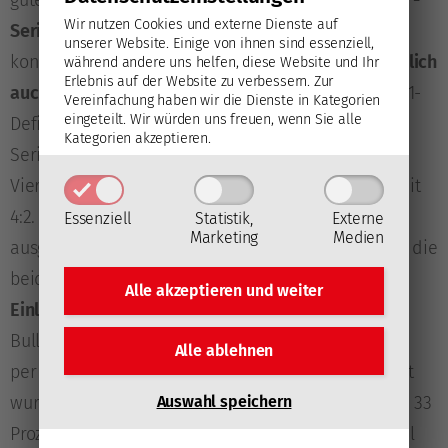
Wir nutzen Cookies und externe Dienste auf
Serien
, in denen sie die erste Partie gewinnen
unserer Website. Einige von ihnen sind essenziell,
konnten,
setzten sich die Mozartstädter in 21 letztlich
während andere uns helfen, diese Website und Ihr
Erlebnis auf der Website zu verbessern.
Zur
auch durch
. Nur
ein Klub
schaffte es bislang, ein 0:1-
Vereinfachung haben wir die Dienste in Kategorien
eingeteilt. Wir würden uns freuen, wenn Sie alle
Defizit gegen Salzburg am Ende noch in einen
Kategorien akzeptieren.
Seriensieg zu verwandeln: Der
EC-KAC
siegte im
Viertelfinale 2012 und im Halbfinale 2017 jeweils mit
4:2. Finalspiel eins am Freitag war insgesamt sehr
Essenziell
Statistik,
Externe
Marketing
Medien
ausgeglichen, am deutlichsten unterschieden sich die
beiden Teams in ihrer
Herangehensweise bei der
Alle akzeptieren und
weiter
Einleitung von Angriffen
: Während bei den Roten
Bullen 56 Prozent der
Eintritte in die Offensivzone
Alle ablehnen
per Scheibenführung durch einen Spieler realisiert
Auswahl speichern
wurden, lag dieser Wert bei den Rotjacken bei nur 33
Prozent. Die Klagenfurter wählten im Gegenzug viel