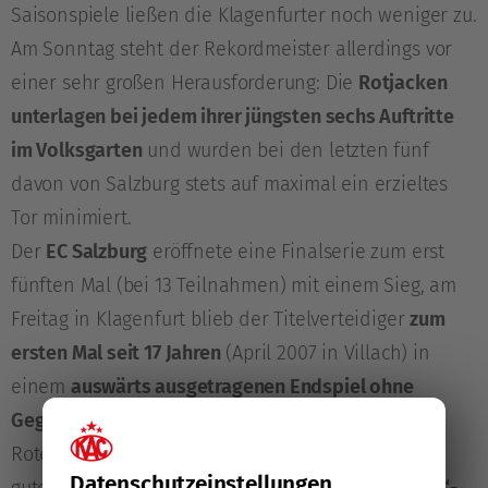
Saisonspiele ließen die Klagenfurter noch weniger zu.
Am Sonntag steht der Rekordmeister allerdings vor
einer sehr großen Herausforderung: Die
Rotjacken
unterlagen bei jedem ihrer jüngsten sechs Auftritte
im Volksgarten
und wurden bei den letzten fünf
davon von Salzburg stets auf maximal ein erzieltes
Tor minimiert.
Der
EC Salzburg
eröffnete eine Finalserie zum erst
fünften Mal (bei 13 Teilnahmen) mit einem Sieg, am
Freitag in Klagenfurt blieb der Titelverteidiger
zum
ersten Mal seit 17 Jahren
(April 2007 in Villach) in
einem
auswärts ausgetragenen Endspiel ohne
Gegentreffer
. Eine
1:0-Serienführung
war für die
Roten Bullen in der Vergangenheit meist ein sehr
Datenschutz­einstellungen
guter Grundstein für Erfolg, von
23 „Best-of-Seven“-