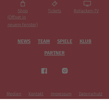
Shop
Tickets
Rotjacken-TV
(Öffnet in
neuem Fenster)
NEWS
TEAM
SPIELE
KLUB
PARTNER
Medien
Kontakt
Impressum
Datenschutz