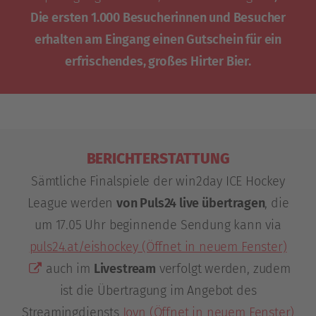
Die ersten 1.000 Besucherinnen und Besucher
erhalten am Eingang einen Gutschein für ein
erfrischendes, großes Hirter Bier.
BERICHTERSTATTUNG
Sämtliche Finalspiele der win2day ICE Hockey
League werden
von Puls24 live übertragen
, die
um 17.05 Uhr beginnende Sendung kann via
puls24.at/eishockey
(Öffnet in neuem Fenster)
auch im
Livestream
verfolgt werden, zudem
ist die Übertragung im Angebot des
Streamingdiensts
Joyn
(Öffnet in neuem Fenster)