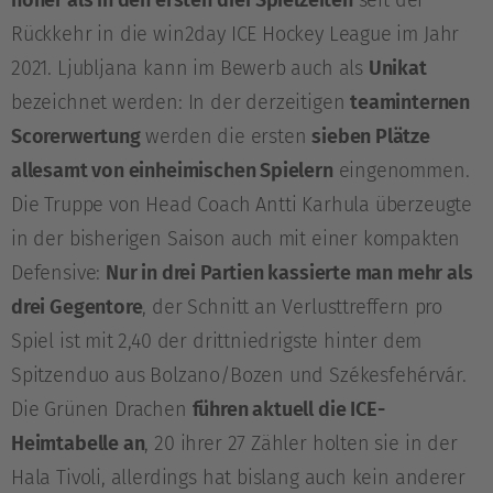
höher als in den ersten drei Spielzeiten
seit der
Rückkehr in die win2day ICE Hockey League im Jahr
2021. Ljubljana kann im Bewerb auch als
Unikat
bezeichnet werden: In der derzeitigen
teaminternen
Scorerwertung
werden die ersten
sieben Plätze
allesamt von einheimischen Spielern
eingenommen.
Die Truppe von Head Coach Antti Karhula überzeugte
in der bisherigen Saison auch mit einer kompakten
Defensive:
Nur in drei Partien kassierte man mehr als
drei Gegentore
, der Schnitt an Verlusttreffern pro
Spiel ist mit 2,40 der drittniedrigste hinter dem
Spitzenduo aus Bolzano/Bozen und Székesfehérvár.
Die Grünen Drachen
führen aktuell die ICE-
Heimtabelle an
, 20 ihrer 27 Zähler holten sie in der
Hala Tivoli, allerdings hat bislang auch kein anderer