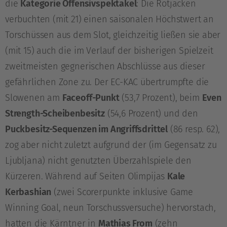
die
Kategorie Offensivspektakel
: Die Rotjacken
verbuchten (mit 21) einen saisonalen Höchstwert an
Torschüssen aus dem Slot, gleichzeitig ließen sie aber
(mit 15) auch die im Verlauf der bisherigen Spielzeit
zweitmeisten gegnerischen Abschlüsse aus dieser
gefährlichen Zone zu. Der EC-KAC übertrumpfte die
Slowenen am
Faceoff-Punkt
(53,7 Prozent), beim
Even
Strength-Scheibenbesitz
(54,6 Prozent) und den
Puckbesitz-Sequenzen im Angriffsdrittel
(86 resp. 62),
zog aber nicht zuletzt aufgrund der (im Gegensatz zu
Ljubljana) nicht genutzten Überzahlspiele den
Kürzeren. Während auf Seiten Olimpijas
Kale
Kerbashian
(zwei Scorerpunkte inklusive Game
Winning Goal, neun Torschussversuche) hervorstach,
hatten die Kärntner in
Mathias From
(zehn