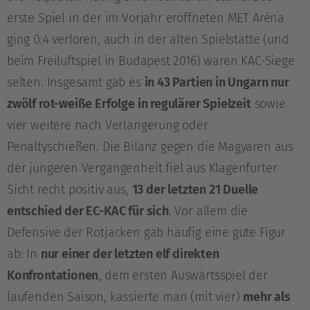
erste Spiel in der im Vorjahr eröffneten MET Aréna
ging 0:4 verloren, auch in der alten Spielstätte (und
beim Freiluftspiel in Budapest 2016) waren KAC-Siege
selten. Insgesamt gab es
in 43 Partien in Ungarn nur
zwölf rot-weiße Erfolge in regulärer Spielzeit
sowie
vier weitere nach Verlängerung oder
Penaltyschießen. Die Bilanz gegen die Magyaren aus
der jüngeren Vergangenheit fiel aus Klagenfurter
Sicht recht positiv aus,
13 der letzten 21 Duelle
entschied der EC-KAC für sich
. Vor allem die
Defensive der Rotjacken gab häufig eine gute Figur
ab: In
nur einer der letzten elf direkten
Konfrontationen
, dem ersten Auswärtsspiel der
laufenden Saison, kassierte man (mit vier)
mehr als