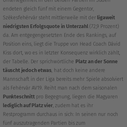
Unterlegenheit in den beiden Partien im Süden
endeten gleich fünf mit einem Gegentor,
Székesfehérvár steht mittlerweile mit der
ligaweit
niedrigsten Erfolgsquote in Unterzahl
(72,9 Prozent)
da. Am entgegengesetzten Ende des Rankings, auf
Position eins, liegt die Truppe von Head Coach Dávid
Kiss dort, wo es in letzter Konsequenz wirklich zählt,
der Tabelle. Der sprichwörtliche
Platz an der Sonne
täuscht jedoch etwas
, hat doch keine andere
Mannschaft in der Liga bereits mehr Spiele absolviert
als Fehérvár AV19. Reiht man nach dem saisonalen
Punkteschnitt
pro Begegnung, liegen die Magyaren
lediglich auf Platz vier
, zudem hat es ihr
Restprogramm durchaus in sich: In seinen nur noch
fünf auszutragenden Partien bis zum