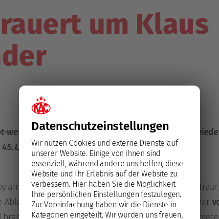
trauert um Klaus
nder
Datenschutz­einstellungen
rot-weißen Mannschaftsbusses, der diese Rolle 2026 wie
Wir nutzen Cookies und externe Dienste auf
45. Lebensjahr.
unserer Website. Einige von ihnen sind
essenziell, während andere uns helfen, diese
Website und Ihr Erlebnis auf der Website zu
verbessern.
Hier haben Sie die Möglichkeit
 am Samstagnachmittag erreichte den EC-KAC die traurig
Ihre persönlichen Einstellungen festzulegen.
e Ableben von
Klaus Schellander
. Der Klagenfurter war
v
Zur Vereinfachung haben wir die Dienste in
Kategorien eingeteilt. Wir würden uns freuen,
brachte die Rotjacken auf fast 200.000 Straßenkilomet