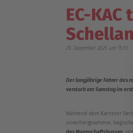
EC-KAC 
Schella
29. Dezember 2025 um 15:51
Der langjährige Fahrer des 
verstarb am Samstag im erst 
Während dem Kärntner Derby
unvorhergesehene, tragisch
des Mannschaftsbusses
und 