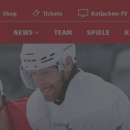
Shop
Tickets
Rotjacken-TV
NEWS
TEAM
SPIELE
K