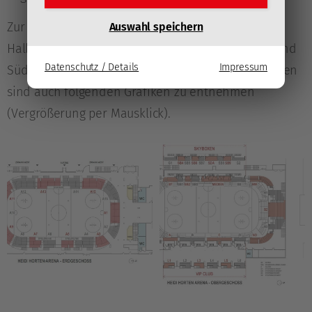
Zur Orientierung in der Spielstätte selbst finden
Auswahl speichern
Hallenbesucher/innen in den Foyers im Norden und
Datenschutz / Details
Impressum
Süden Übersichtstafeln. Die Sektorenbezeichnungen
sind auch folgenden Grafiken zu entnehmen
(Vergrößerung per Mausklick).