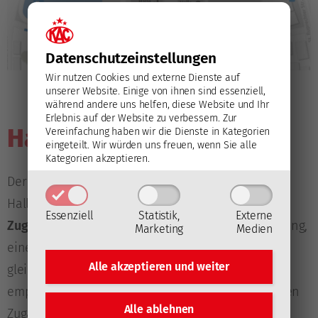
Datenschutz­einstellungen
Wir nutzen Cookies und externe Dienste auf
unserer Website. Einige von ihnen sind essenziell,
während andere uns helfen, diese Website und Ihr
Erlebnis auf der Website zu verbessern.
Zur
Hallenzutritt
Vereinfachung haben wir die Dienste in Kategorien
eingeteilt. Wir würden uns freuen, wenn Sie alle
Kategorien akzeptieren.
Der Zutritt zur Heidi Horten-Arena ist für
Hallenbesucher/innen
durch sämtliche sechs
Essenziell
Statistik,
Externe
Zugänge
(drei am Nordeingang, zwei am Südeingang,
Marketing
Medien
einer am Westeingang) möglich. Im Sinne
Alle akzeptieren und
weiter
gleichmäßig verteilter Publikumsströme wird
empfohlen, den am jeweiligen Ticket aufgedruckten
Alle ablehnen
Zugang zu wählen.