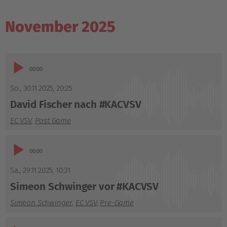
November 2025
Audio-
01:46
Player
So., 30.11.2025
,
20:25
David Fischer nach #KACVSV
EC VSV
,
Post Game
Audio-
02:49
Player
Sa., 29.11.2025
,
10:31
Simeon Schwinger vor #KACVSV
Simeon Schwinger
,
EC VSV
,
Pre-Game