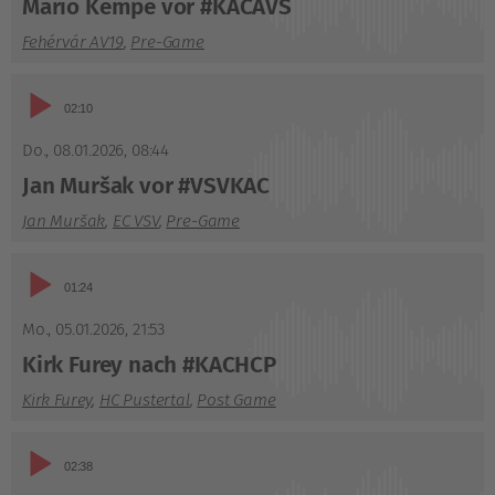
Mario Kempe vor #KACAVS
Fehérvár AV19
,
Pre-Game
Audio-
02:10
Player
Do., 08.01.2026
,
08:44
Jan Muršak vor #VSVKAC
Jan Muršak
,
EC VSV
,
Pre-Game
Audio-
01:24
Player
Mo., 05.01.2026
,
21:53
Kirk Furey nach #KACHCP
Kirk Furey
,
HC Pustertal
,
Post Game
Audio-
02:38
Player