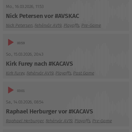
Player
Mo., 16.03.2026
,
11:53
Nick Petersen vor #AVSKAC
Nick Petersen
,
Fehérvár AV19
,
Playoffs
,
Pre-Game
Audio-
00:59
Player
So., 15.03.2026
,
20:43
Kirk Furey nach #KACAVS
Kirk Furey
,
Fehérvár AV19
,
Playoffs
,
Post Game
Audio-
03:01
Player
Sa., 14.03.2026
,
08:54
Raphael Herburger vor #KACAVS
Raphael Herburger
,
Fehérvár AV19
,
Playoffs
,
Pre-Game