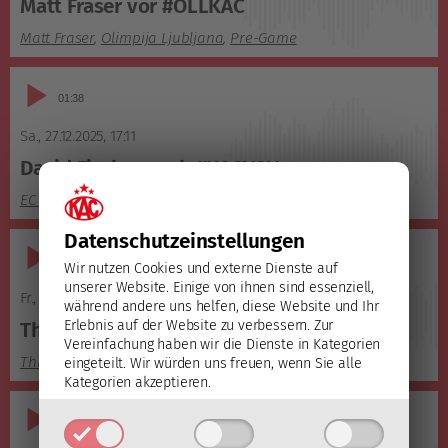
Matt Fraser vor #OLLKAC
Matt Fraser
,
Olimpija Ljubljana
,
Pre-Game
Audio-
01:38
Player
Sa., 27.12.2025
,
17:11
David Fischer nach #KACVSV
EC VSV
,
Post Game
Datenschutz­einstellungen
Audio-
02:21
Wir nutzen Cookies und externe Dienste auf
Player
unserer Website. Einige von ihnen sind essenziell,
Fr., 26.12.2025
,
10:05
während andere uns helfen, diese Website und Ihr
Erlebnis auf der Website zu verbessern.
Zur
Thimo Nickl vor #KACVSV
Vereinfachung haben wir die Dienste in Kategorien
Thimo Nickl
,
EC VSV
,
Pre-Game
eingeteilt. Wir würden uns freuen, wenn Sie alle
Kategorien akzeptieren.
Audio-
03:24
Player