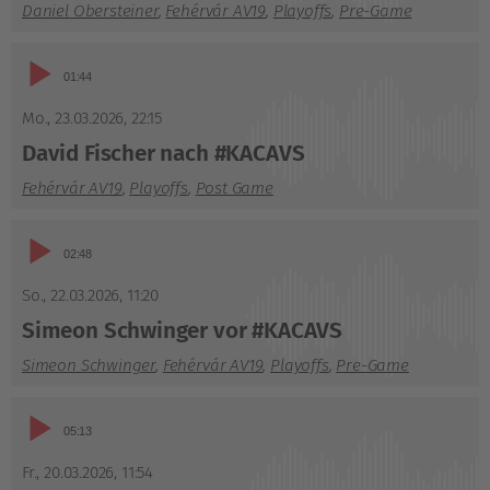
Daniel Obersteiner
,
Fehérvár AV19
,
Playoffs
,
Pre-Game
Audio-
01:44
Player
Mo., 23.03.2026
,
22:15
David Fischer nach #KACAVS
Fehérvár AV19
,
Playoffs
,
Post Game
Audio-
02:48
Player
So., 22.03.2026
,
11:20
Simeon Schwinger vor #KACAVS
Simeon Schwinger
,
Fehérvár AV19
,
Playoffs
,
Pre-Game
Audio-
05:13
Player
Fr., 20.03.2026
,
11:54