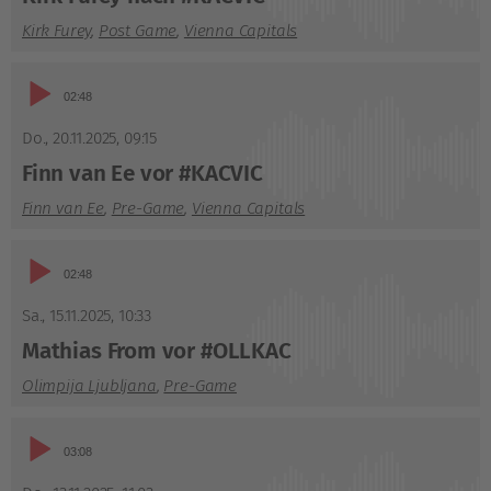
Kirk Furey
,
Post Game
,
Vienna Capitals
Audio-
02:48
Player
Do., 20.11.2025
,
09:15
Finn van Ee vor #KACVIC
Finn van Ee
,
Pre-Game
,
Vienna Capitals
Audio-
02:48
Player
Sa., 15.11.2025
,
10:33
Mathias From vor #OLLKAC
Olimpija Ljubljana
,
Pre-Game
Audio-
03:08
Player