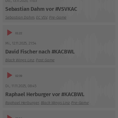
Do., 13.11.2025
,
11:03
Sebastian Dahm vor #VSVKAC
Sebastian Dahm
,
EC VSV
,
Pre-Game
Audio-
01:22
Player
Mi., 12.11.2025
,
21:54
David Fischer nach #KACBWL
Black Wings Linz
,
Post Game
Audio-
02:39
Player
Di., 11.11.2025
,
08:45
Raphael Herburger vor #KACBWL
Raphael Herburger
,
Black Wings Linz
,
Pre-Game
Audio-