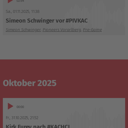
02:54
Player
Sa., 01.11.2025
,
11:38
Simeon Schwinger vor #PIVKAC
Simeon Schwinger
,
Pioneers Vorarlberg
,
Pre-Game
Oktober 2025
Audio-
00:58
Player
Fr., 31.10.2025
,
21:52
Kirk Furey nach #KACHCI