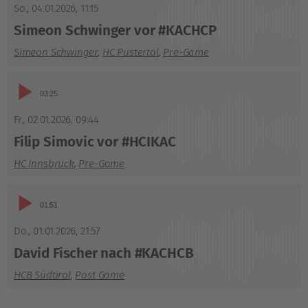
So., 04.01.2026
,
11:15
Simeon Schwinger vor #KACHCP
Simeon Schwinger
,
HC Pustertal
,
Pre-Game
Audio-
03:25
Player
Fr., 02.01.2026
,
09:44
Filip Simovic vor #HCIKAC
HC Innsbruck
,
Pre-Game
Audio-
01:51
Player
Do., 01.01.2026
,
21:57
David Fischer nach #KACHCB
HCB Südtirol
,
Post Game