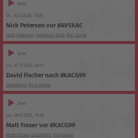
Audio-
02:00
Player
Di., 16.12.2025
,
13:00
Nick Petersen vor #AVSKAC
Nick Petersen
,
Fehérvár AV19
,
Pre-Game
Audio-
01:34
Player
So., 07.12.2025
,
20:21
David Fischer nach #KACG99
Graz99ers
,
Post Game
Audio-
03:43
Player
Sa., 06.12.2025
,
10:29
Matt Fraser vor #KACG99
Matt Fraser
,
Graz99ers
,
Pre-Game