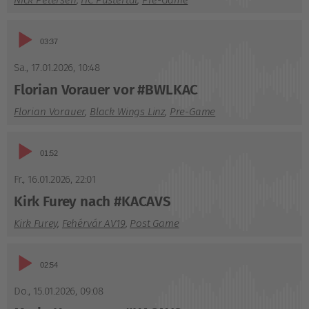
Nick Petersen
,
HC Pustertal
,
Pre-Game
Audio-
03:37
Player
Sa., 17.01.2026
,
10:48
Florian Vorauer vor #BWLKAC
Florian Vorauer
,
Black Wings Linz
,
Pre-Game
Audio-
01:52
Player
Fr., 16.01.2026
,
22:01
Kirk Furey nach #KACAVS
Kirk Furey
,
Fehérvár AV19
,
Post Game
Audio-
02:54
Player
Do., 15.01.2026
,
09:08