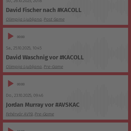
So., 26.10.2025
,
20:18
David Fischer nach #KACOLL
Olimpija Ljubljana
,
Post Game
Audio-
02:53
Player
Sa., 25.10.2025
,
10:45
David Waschnig vor #KACOLL
Olimpija Ljubljana
,
Pre-Game
Audio-
02:14
Player
Do., 23.10.2025
,
09:46
Jordan Murray vor #AVSKAC
Fehérvár AV19
,
Pre-Game
Audio-