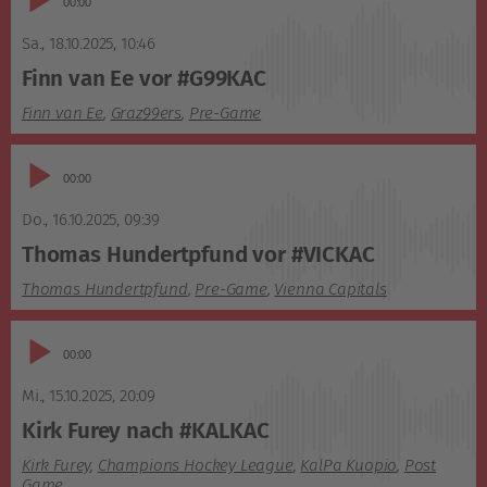
03:23
Player
Sa., 18.10.2025
,
10:46
Finn van Ee vor #G99KAC
Finn van Ee
,
Graz99ers
,
Pre-Game
Audio-
00:00
Player
Do., 16.10.2025
,
09:39
Thomas Hundertpfund vor #VICKAC
Thomas Hundertpfund
,
Pre-Game
,
Vienna Capitals
Audio-
00:00
Player
Mi., 15.10.2025
,
20:09
Kirk Furey nach #KALKAC
Kirk Furey
,
Champions Hockey League
,
KalPa Kuopio
,
Post
Game