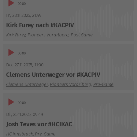
Audio-
01:21
Player
Fr., 28.11.2025
,
21:49
Kirk Furey nach #KACPIV
Kirk Furey
,
Pioneers Vorarlberg
,
Post Game
Audio-
03:00
Player
Do., 27.11.2025
,
11:00
Clemens Unterweger vor #KACPIV
Clemens Unterweger
,
Pioneers Vorarlberg
,
Pre-Game
Audio-
02:59
Player
Di., 25.11.2025
,
09:49
Josh Teves vor #HCIKAC
HC Innsbruck
,
Pre-Game