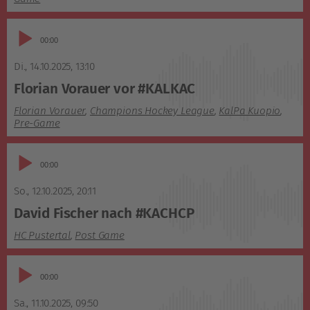
Audio-
00:00
Player
Di., 14.10.2025
,
13:10
Florian Vorauer vor #KALKAC
Florian Vorauer
,
Champions Hockey League
,
KalPa Kuopio
,
Pre-Game
Audio-
00:00
Player
So., 12.10.2025
,
20:11
David Fischer nach #KACHCP
HC Pustertal
,
Post Game
Audio-
00:00
Player
Sa., 11.10.2025
,
09:50