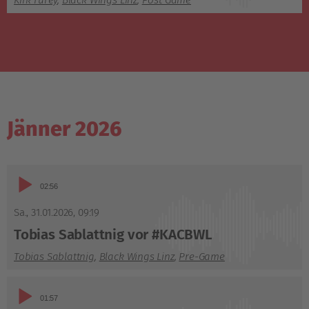
Kirk Furey
,
Black Wings Linz
,
Post Game
Jänner 2026
Audio-
02:56
Player
Sa., 31.01.2026
,
09:19
Tobias Sablattnig vor #KACBWL
Tobias Sablattnig
,
Black Wings Linz
,
Pre-Game
Audio-
01:57