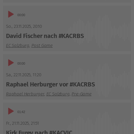
Audio-
01:28
Player
So., 23.11.2025
,
20:10
David Fischer nach #KACRBS
EC Salzburg
,
Post Game
Audio-
03:09
Player
Sa., 22.11.2025
,
11:20
Raphael Herburger vor #KACRBS
Raphael Herburger
,
EC Salzburg
,
Pre-Game
Audio-
01:42
Player
Fr., 21.11.2025
,
21:51
Kirk Furey nach #KACVIC