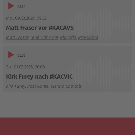
Audio-
03:34
Player
Mo., 09.03.2026
,
09:32
Matt Fraser vor #KACAVS
Matt Fraser
,
Fehérvár AV19
,
Playoffs
,
Pre-Game
Audio-
01:03
Player
So., 01.03.2026
,
20:06
Kirk Furey nach #KACVIC
Kirk Furey
,
Post Game
,
Vienna Capitals