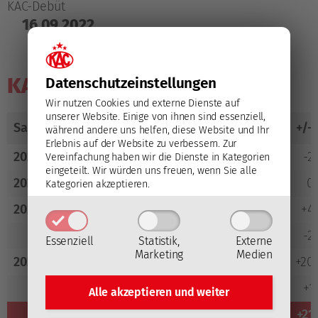
KAC-Debüt
16.09.2022
KAC Statistik
Datenschutz­einstellungen
Wir nutzen Cookies und externe Dienste auf
unserer Website. Einige von ihnen sind essenziell,
Saison
Bewerb
GP
G
A
PTS
PIM
+/-
während andere uns helfen, diese Website und Ihr
Erlebnis auf der Website zu verbessern.
Zur
2022/23
ICE
10
0
0
0
0
-2
Vereinfachung haben wir die Dienste in Kategorien
eingeteilt. Wir würden uns freuen, wenn Sie alle
2023/24
ICE
17
0
0
0
2
0
Kategorien akzeptieren.
2024/25
ICE
59
1
7
8
50
+4
CHL
6
0
0
0
0
-2
Essenziell
Statistik,
Externe
Marketing
Medien
2025/26
ICE
47
3
7
10
20
+20
CHL
6
1
1
2
2
+1
Alle akzeptieren und
weiter
Total
145
5
15
20
74
+21