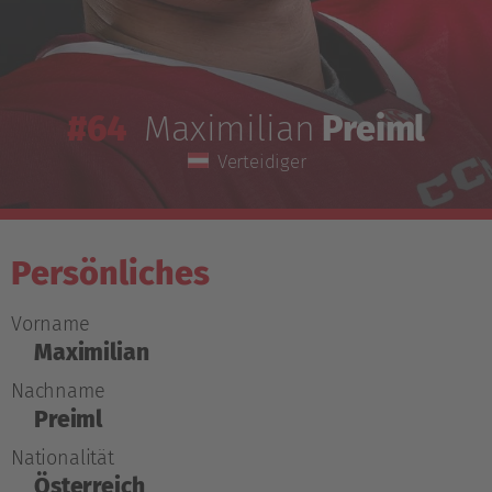
#64
Maximilian
Preiml
Verteidiger
Persönliches
Vorname
Maximilian
Nachname
Preiml
Nationalität
Österreich