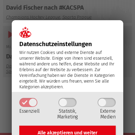
David Fischer nach #KACSPA
Champions Hockey League
,
Sparta Prague
Audio-
03:49
Player
Datenschutz­einstellungen
Mi., 27.08.2025
,
09:46
Wir nutzen Cookies und externe Dienste auf
Daniel Obersteiner vor #KACSPA
unserer Website. Einige von ihnen sind essenziell,
während andere uns helfen, diese Website und Ihr
Daniel Obersteiner
,
Champions Hockey League
,
Pre-Game
,
Erlebnis auf der Website zu verbessern.
Zur
Sparta Prague
Vereinfachung haben wir die Dienste in Kategorien
eingeteilt. Wir würden uns freuen, wenn Sie alle
Kategorien akzeptieren.
Essenziell
Statistik,
Externe
Marketing
Medien
Alle akzeptieren und
weiter