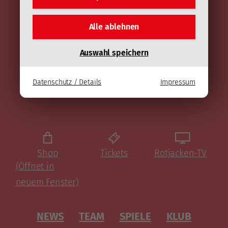
Alle ablehnen
Auswahl speichern
Datenschutz / Details
Impressum
EC-KAC
Shop
Tickets
Rotjacken-TV
(Öffnet in
neuem Fenster)
NEWS
TEAM
SPIELE
KLUB