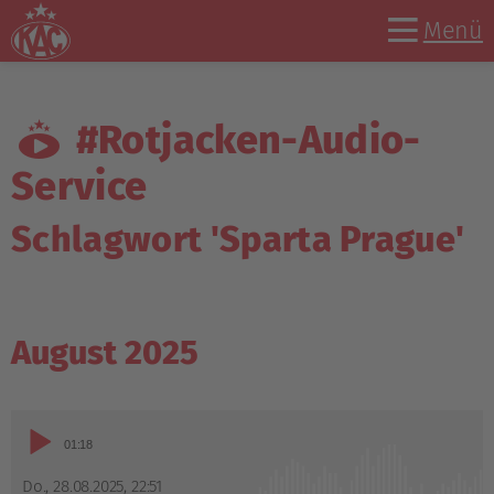
Menü
#Rotjacken-Audio-
Service
Schlagwort 'Sparta Prague'
August 2025
Audio-
01:18
Player
Do., 28.08.2025
,
22:51