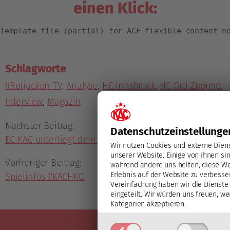
einen Klick:
Template file (partial) for ACF flexible content n
Schlagworte
#Rotjacken-TV
,
Analyse
,
HC Innsbruck
,
HC Orli Znojmo
,
Interview
,
Magazin
Nächster Beitrag:
Datenschutz­einstellunge
EC-KAC unterliegt dem Leader
Wir nutzen Cookies und externe Dien
unserer Website. Einige von ihnen sin
Vorheriger Beitrag:
während andere uns helfen, diese We
Erlebnis auf der Website zu verbesse
Spielinfos #KACHKO
Vereinfachung haben wir die Dienste 
eingeteilt. Wir würden uns freuen, we
Kategorien akzeptieren.