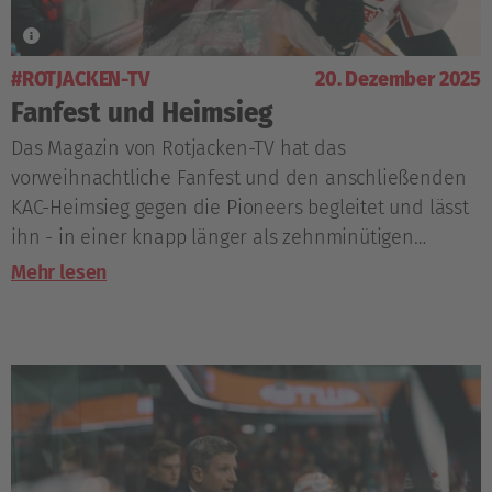
#ROTJACKEN-TV
20. Dezember 2025
Fanfest und Heimsieg
Das Magazin von Rotjacken-TV hat das
vorweihnachtliche Fanfest und den anschließenden
KAC-Heimsieg gegen die Pioneers begleitet und lässt
ihn - in einer knapp länger als zehnminütigen
Ausgabe - Revue passieren.
Mehr lesen