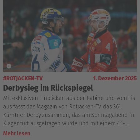
#ROTJACKEN-TV
1. Dezember 2025
Derbysieg im Rückspiegel
Mit exklusiven Einblicken aus der Kabine und vom Eis
aus fasst das Magazin von Rotjacken-TV das 361.
Kärntner Derby zusammen, das am Sonntagabend in
Klagenfurt ausgetragen wurde und mit einem 4:1-
Erfolg des EC-KAC endete.
Mehr lesen