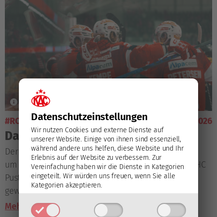
Datenschutz­einstellungen
#ROTJACKEN-TV
6. Jänner 2026
Wir nutzen Cookies und externe Dienste auf
Das letzte Feiertagsmagazin
unserer Website. Einige von ihnen sind essenziell,
während andere uns helfen, diese Website und Ihr
Der Abschluss des intensiven KAC-Programms rund
Erlebnis auf der Website zu verbessern.
Zur
um den Jahreswechsel, das Heimspiel gegen den HC
Vereinfachung haben wir die Dienste in Kategorien
eingeteilt. Wir würden uns freuen, wenn Sie alle
Pustertal, wird im Magazin von Rotjacken-TV wie
Kategorien akzeptieren.
gewohnt facettenreich und bunt aufgearbeitet.
Mehr lesen