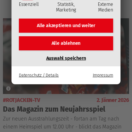
Essenziell
Statistik,
Externe
Marketing
Medien
Alle akzeptieren und
weiter
Alle ablehnen
Auswahl speichern
Datenschutz / Details
Impressum
#ROTJACKEN-TV
2. Jänner 2026
Das Magazin zum Neujahrsspiel
Zur neuen Ausstrahlungszeit - fortan am Tag nach
einem Heimspiel um 12.00 Uhr - blickt das Magazin