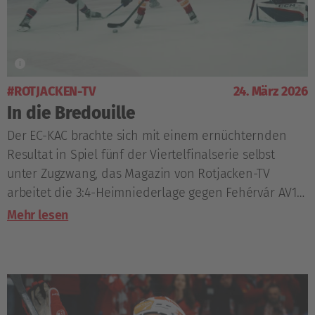
#ROTJACKEN-TV
24. März 2026
In die Bredouille
Der EC-KAC brachte sich mit einem ernüchternden
Resultat in Spiel fünf der Viertelfinalserie selbst
unter Zugzwang, das Magazin von Rotjacken-TV
arbeitet die 3:4-Heimniederlage gegen Fehérvár AV19
noch einmal auf.
Mehr lesen