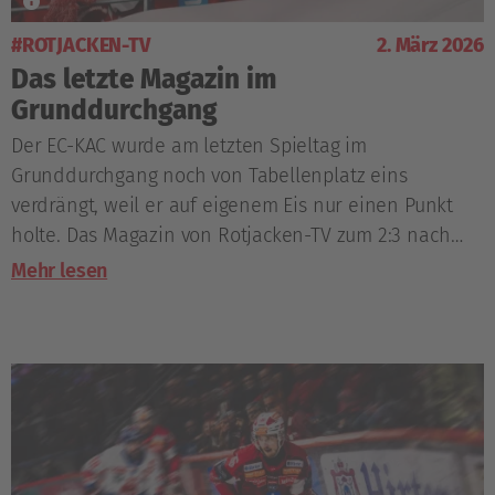
#ROTJACKEN-TV
2. März 2026
Das letzte Magazin im
Grunddurchgang
Der EC-KAC wurde am letzten Spieltag im
Grunddurchgang noch von Tabellenplatz eins
verdrängt, weil er auf eigenem Eis nur einen Punkt
holte. Das Magazin von Rotjacken-TV zum 2:3 nach
Verlängerung gegen die Vienna Capitals.
Mehr lesen