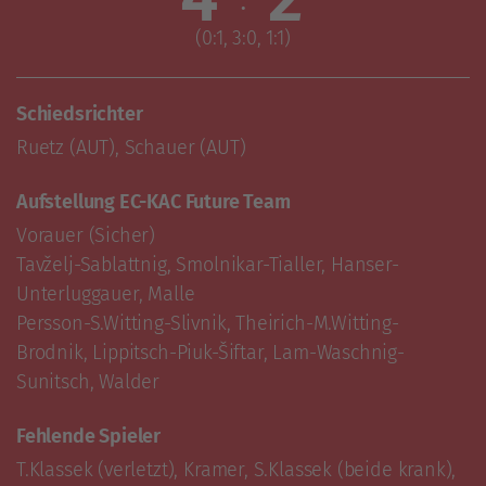
(0:1, 3:0, 1:1)
Schiedsrichter
Ruetz (AUT), Schauer (AUT)
Aufstellung EC-KAC Future Team
Vorauer (Sicher)

Tavželj-Sablattnig, Smolnikar-Tialler, Hanser-
Unterluggauer, Malle

Persson-S.Witting-Slivnik, Theirich-M.Witting-
Brodnik, Lippitsch-Piuk-Šiftar, Lam-Waschnig-
Sunitsch, Walder
Fehlende Spieler
T.Klassek (verletzt), Kramer, S.Klassek (beide krank), 