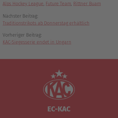
Alps Hockey League
,
Future Team
,
Rittner Buam
Nächster Beitrag:
Traditionstrikots ab Donnerstag erhältlich
Vorheriger Beitrag:
KAC-Siegesserie endet in Ungarn
EC-KAC