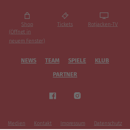
Shop
Tickets
Rotjacken-TV
(Öffnet in
neuem Fenster)
NEWS
TEAM
SPIELE
KLUB
PARTNER
Medien
Kontakt
Impressum
Datenschutz