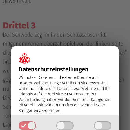
(jeweils 40.).
Drittel 3
Der Schwede zog im in den Schlussabschnitt
mitgenommenen Überzahlspiel von der linken Seite
diagonal zum Gehäuse, scheiterte aber an Treibenreif
(41.), als er Ähnliches ein zweites Mal versuchte,
Datenschutz­einstellungen
wurde er gelegt. Das daraus resultierende „Fünf-
Wir nutzen Cookies und externe Dienste auf
gegen-Drei“-Powerplay nutzten die jungen Rotjacken
unserer Website. Einige von ihnen sind essenziell,
nun zum Anschlusstreffer: William Perssons
während andere uns helfen, diese Website und Ihr
Erlebnis auf der Website zu verbessern.
Zur
Direktabnahme von halbrechts aus prallte von der
Vereinfachung haben wir die Dienste in Kategorien
eingeteilt. Wir würden uns freuen, wenn Sie alle
Schulter des Goalies aus hinter diesem in den
Kategorien akzeptieren.
Torraum und Luc Slivnik schob den Puck über die
Linie (41.). Weiterhin spielte das Future Team mit