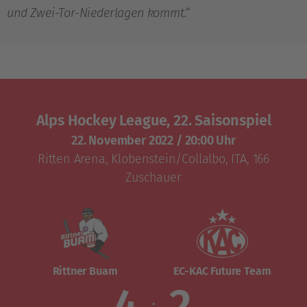
und Zwei-Tor-Niederlagen kommt.“
Alps Hockey League, 22. Saisonspiel
22. November 2022
/
20:00 Uhr
Ritten Arena
,
Klobenstein/Collalbo, ITA
, 166
Zuschauer
Rittner Buam
EC-KAC Future Team
4
2
: