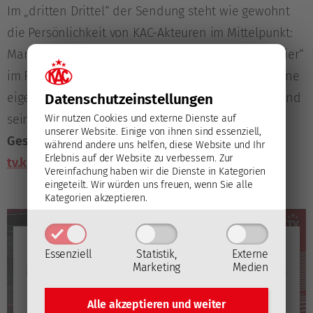
Im „dritten Drittel“ der Sendung steht wie gewohnt
die Persönlichkeit von KAC-Akteuren im Mittelpunkt:
Marc Brabant hat sich mit
Florian Vorauer
„auf a Bier“
im Frankie’s getroffen, um mit dem Goalie über seine
eigene Entwicklung, das Torhüterspiel insgesamt und
Datenschutz­einstellungen
seine Ziele für die Zukunft zu unterhalten.
Das
Wir nutzen Cookies und externe Dienste auf
unserer Website. Einige von ihnen sind essenziell,
Gespräch in voller Länge ist ab Donnerstag auf
während andere uns helfen, diese Website und Ihr
Erlebnis auf der Website zu verbessern.
Zur
tv.kac.at
verfügbar.
Vereinfachung haben wir die Dienste in Kategorien
eingeteilt. Wir würden uns freuen, wenn Sie alle
Kategorien akzeptieren.
YouTube
Essenziell
Statistik,
Externe
Mit dem Laden des Videos akzeptieren Sie die
Marketing
Medien
Datenschutzerklärung von YouTube
(Öffnet in neuem
Fenster)
.
Alle akzeptieren und
weiter