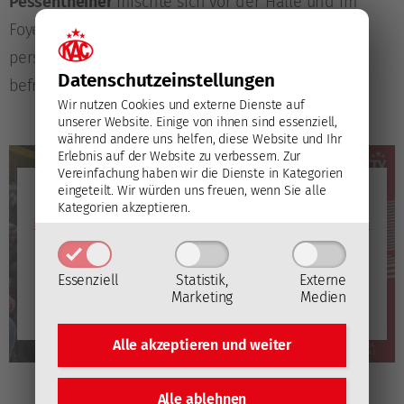
Pessentheiner
mischte sich vor der Halle und im
Foyer unter die KAC-Fans, um sie nach ihren
persönlichen Highlights der bisherigen Playoffs zu
Datenschutz­einstellungen
befragen.
Wir nutzen Cookies und externe Dienste auf
unserer Website. Einige von ihnen sind essenziell,
während andere uns helfen, diese Website und Ihr
Erlebnis auf der Website zu verbessern.
Zur
Vereinfachung haben wir die Dienste in Kategorien
YouTube
eingeteilt. Wir würden uns freuen, wenn Sie alle
Mit dem Laden des Videos akzeptieren Sie die
Kategorien akzeptieren.
Datenschutzerklärung von YouTube
(Öffnet in neuem
Fenster)
.
Essenziell
Statistik,
Externe
Video laden
Marketing
Medien
YouTube immer automatisch laden
Alle akzeptieren und
weiter
Alle ablehnen