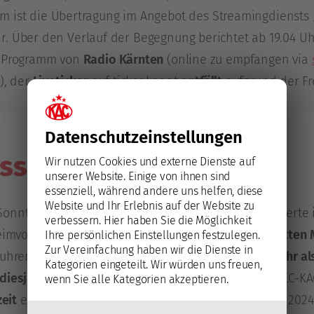
em ist die Übertragung im Angebot des Streamingdiensts
r. Über den Verlauf der Begegnung berichtet ab 19.04 U
m Programm von
Radio Kärnten
(online zu empfangen via
), der
Liveticker
auf ticker.kac.at
entfällt
aufgrund der Fr
Datenschutz­einstellungen
ssituation:
Wir nutzen Cookies und externe Dienste auf
unserer Website. Einige von ihnen sind
essenziell, während andere uns helfen, diese
Website und Ihr Erlebnis auf der Website zu
Sonntagabend mit einem
Der
EC Salzburg
kassierte 
verbessern.
Hier haben Sie die Möglichkeit
mvorteil in der Finalserie
Sonntag
zum erst dritten 
Ihre persönlichen Einstellungen festzulegen.
Zur Vereinfachung haben wir die Dienste in
 fuhren
auch in ihrem
51 Playoff-Partien mehr al
Kategorien eingeteilt. Wir würden uns freuen,
diesjährigen Playoffs
dieser Fälle war der EC-K
wenn Sie alle Kategorien akzeptieren.
zeit
ein. Einen
1:1-
2021 und 2023, Finale 202