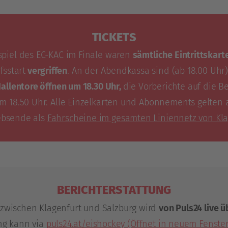
TICKETS
spiel des EC-KAC im Finale waren
sämtliche Eintrittskar
sstart
vergriffen
. An der Abendkassa sind (ab 18.00 Uhr)
allentore öffnen um 18.30 Uhr,
die Vorberichte auf die 
m 18.50 Uhr. Alle Einzelkarten und Abonnements gelten 
ebsende als
Fahrscheine im gesamten Liniennetz von Kla
BERICHTERSTATTUNG
 zwischen Klagenfurt und Salzburg wird
von Puls24 live 
g kann via
puls24.at/eishockey
(Öffnet in neuem Fenster