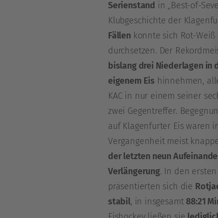
Serienstand
in „Best-of-Sev
Klubgeschichte der Klagenfu
Fällen
konnte sich Rot-Weiß
durchsetzen. Der Rekordmei
bislang drei Niederlagen in 
eigenem Eis
hinnehmen, alle
KAC in nur einem seiner sec
zwei Gegentreffer. Begegnu
auf Klagenfurter Eis waren i
Vergangenheit meist knapp
der letzten neun Aufeinande
Verlängerung
. In den ersten
präsentierten sich die
Rotja
stabil
, in insgesamt
88:21 Mi
Eishockey ließen sie
ledigli