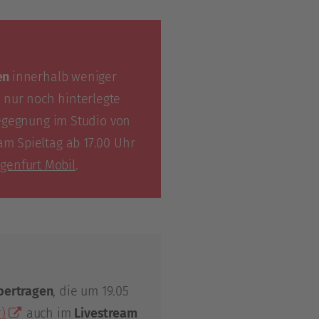
ten
innerhalb weniger
 nur noch hinterlegte
Begegnung im Studio von
am Spieltag ab 17.00 Uhr
genfurt Mobil
.
übertragen
, die um 19.05
)
auch im
Livestream