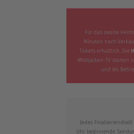
Für das zweite Heim
Minuten nach Verkauf
Tickets erhältlich. Die
H
#Rotjacken-TV starten u
und bis Betri
Jedes Finalserienduell
Uhr beginnende Sendun