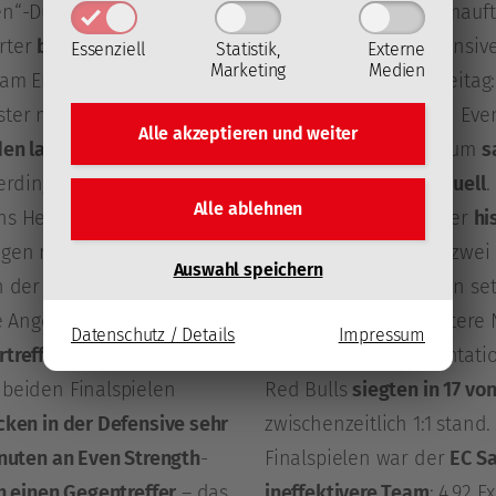
en“-Duellen gab es in der
bei ihrem ersten Heimauftr
rter
bislang 24 Mal
, in
14
aber auch in der Offensive
Essenziell
Statistik,
Externe
Marketing
Medien
 am Ende auch
im Auftaktspiel am Freitag
ster musste
jede seiner
der Mozartstädter bei Even
Alle akzeptieren und
weiter
den laufenden Playoffs auf
war durchschnittlich um
s
rdings kassierte der EC-
noch im ersten Finalduell
.
Alle ablehnen
hs Heimspiele mehr als
für den Titelverteidiger
hi
ngen mit dem EC Salzburg
gutes Omen
: In nach zwei
Auswahl speichern
n der jüngeren
„Best-of-Seven“-Serien set
e Angelegenheiten,
fünf
(sechs Mal) ohne weitere N
Datenschutz / Details
Impressum
rtreffen erlebten eine
dass man die Konfrontation
 beiden Finalspielen
Red Bulls
siegten in 17 von
cken in der Defensive sehr
zwischenzeitlich 1:1 stand
nuten an Even Strength
-
Finalspielen war der
EC S
ch einen Gegentreffer
– das
ineffektivere Team
: 4,92 