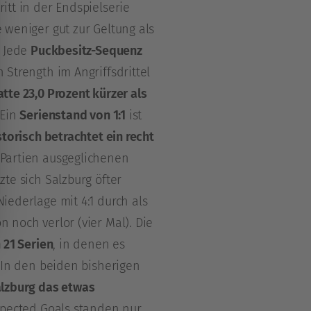
itt in der Endspielserie
 weniger gut zur Geltung als
: Jede
Puckbesitz-Sequenz
 Strength im Angriffsdrittel
atte 23,0 Prozent kürzer als
 Ein
Serienstand von 1:1
ist
storisch betrachtet ein recht
 Partien ausgeglichenen
zte sich Salzburg öfter
iederlage mit 4:1 durch als
 noch verlor (vier Mal). Die
 21 Serien
, in denen es
. In den beiden bisherigen
alzburg das etwas
Expected Goals standen nur