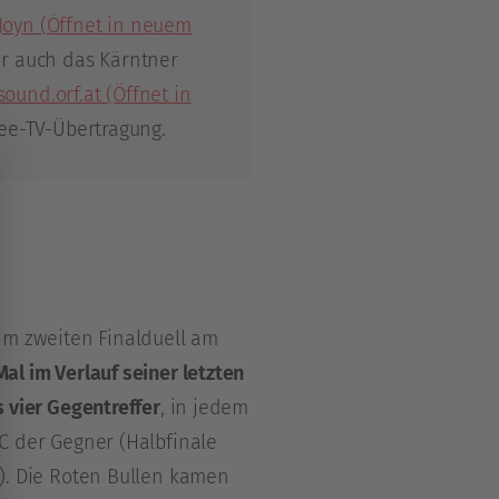
Joyn
(Öffnet in neuem
hr auch das Kärntner
sound.orf.at
(Öffnet in
ee-TV-Übertragung.
im zweiten Finalduell am
Mal im Verlauf seiner letzten
s vier Gegentreffer
, in jedem
AC der Gegner (Halbfinale
4). Die Roten Bullen kamen