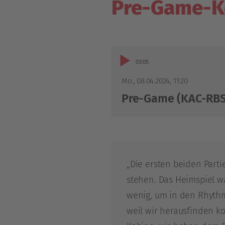
Pre-Game-K
Audio-
03:05
Player
Mo., 08.04.2024
,
11:20
Pre-Game (KAC-RBS
„Die ersten beiden Parti
stehen. Das Heimspiel w
wenig, um in den Rhythmu
weil wir herausfinden ko