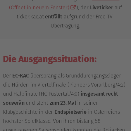
(Öffnet in neuem Fenster)
), der
Liveticker
auf
ticker.kac.at
entfällt
aufgrund der Free-TV-
Übertragung.
Die Ausgangssituation:
Der
EC-KAC
übersprang als Grunddurchgangssieger
die Hürden im Viertelfinale (Pioneers Vorarlberg/4:2)
und Halbfinale (HC Pustertal/4:0)
insgesamt recht
souverän
und steht
zum 23. Mal
in seiner
Klubgeschichte in der
Endspielserie
in Österreichs
höchster Spielklasse. Von ihren bislang 58
ausgetragenen Saisonspielen konnten die Rotjacken