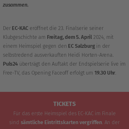
zusammen.
Der
EC-KAC
eröffnet die 23. Finalserie seiner
Klubgeschichte am
Freitag, dem 5. April
2024, mit
einem Heimspiel gegen den
EC Salzburg
in der
selbstredend ausverkauften Heidi Horten-Arena.
Puls24
überträgt den Auftakt der Endspielserie live im
Free-TV, das Opening Faceoff erfolgt um
19.30 Uhr
.
TICKETS
Für das erste Heimspiel des EC-KAC im Finale
sind
sämtliche Eintrittskarten vergriffen
. An der