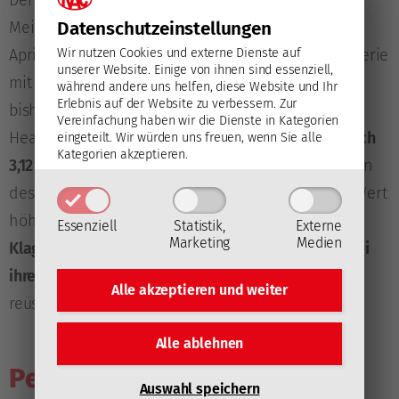
Datenschutz­einstellungen
Meisterschaft bezwingen konnte, war im März und
April 2021 der EC-KAC, der die damalige Halbfinalserie
Wir nutzen Cookies und externe Dienste auf
unserer Website. Einige von ihnen sind essenziell,
mit 4:1 für sich entscheiden konnte. Im Verlauf der
während andere uns helfen, diese Website und Ihr
Erlebnis auf der Website zu verbessern.
Zur
bisherigen Saison 2023/24 erzielte das Team von
Vereinfachung haben wir die Dienste in Kategorien
Head Coach Oliver David
pro Partie durchschnittlich
eingeteilt. Wir würden uns freuen, wenn Sie alle
Kategorien akzeptieren.
3,12 Treffer
, am Ende von 16 der bislang 19 Saisonen
des Klubs in der höchsten Spielklasse lag dieser Wert
höher (historischer Durchschnitt: 3,52).
Auf
Essenziell
Statistik,
Externe
Marketing
Medien
Klagenfurter Eis
konnten die Red Bulls
nur bei drei
ihrer jüngsten 18 Auftritte in regulärer Spielzeit
Alle akzeptieren und
weiter
reüssieren.
Alle ablehnen
Personelles:
Auswahl speichern