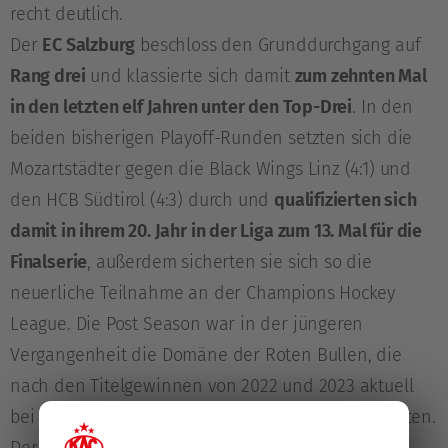
recht deutlich.
Der
EC Salzburg
beschloss den Grunddurchgang auf
Rang drei
und klassierte sich damit
zum zehnten Mal
in den letzten elf Jahren unter den Top-Drei
. In den
beiden bisherigen Playoff-Runden setzten sich die
Mozartstädter gegen die Black Wings Linz (4:1) und
den HCB Südtirol (4:3) durch und
qualifizierten sich
damit in ihrem 20. Jahr in der Liga zum 13. Mal für die
Finalserie
, außerdem sicherten sie sich so die
neuerliche Teilnahme an der Champions Hockey
League. Die Post Season war in der jüngeren
Vergangenheit die Domäne der Roten Bullen, die
nach den Titelgewinnen von 2022 und 2023 aktuell
bei
acht gewonnenen Playoff-Serien am Stück
halten.
Der letzte Klub, der Salzburg in der KO-Phase der