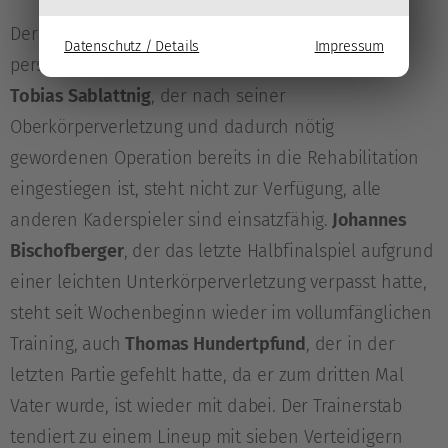
Der EC-KAC kann zum Start in die Finalserie 2024
Datenschutz / Details
Impressum
personell nahezu aus dem Vollen schöpfen. Nur
Tobias Sablattnig
, der nach seiner
Oberkörperverletzung und dadurch nötig
gewordenen Operation bereits in die Rehabilitation
eingestiegen ist, steht nicht zur Verfügung, alle
anderen Kaderspieler sind einsatzfähig.
Johannes
Bischofberger
, der das letzte Halbfinalspiel aufgrund
einer leichten Unterkörperverletzung verpasst hatte,
steht seit Wochenbeginn wieder im vollumfänglichen
Training, auch
Thomas Hundertpfund
, der in der
letzten Partie gefehlt hatte, da er zum dritten Mal
Vater wurde, ist wieder mit dabei. Der Trainerstab
tendiert zu einem Lineup mit sieben Verteidigern