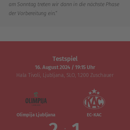
am Sonntag treten wir dann in die nächste Phase
der Vorbereitung ein.“
Testspiel
16. August 2024
/
19:15 Uhr
Hala Tivoli
,
Ljubljana, SLO
, 1.200 Zuschauer
Olimpija Ljubljana
EC-KAC
2
1
: