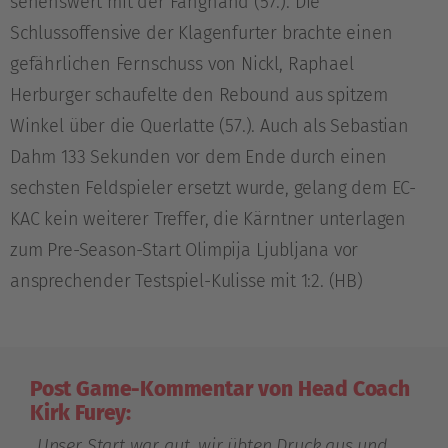
sehenswert mit der Fanghand (57.). Die
Schlussoffensive der Klagenfurter brachte einen
gefährlichen Fernschuss von Nickl, Raphael
Herburger schaufelte den Rebound aus spitzem
Winkel über die Querlatte (57.). Auch als Sebastian
Dahm 133 Sekunden vor dem Ende durch einen
sechsten Feldspieler ersetzt wurde, gelang dem EC-
KAC kein weiterer Treffer, die Kärntner unterlagen
zum Pre-Season-Start Olimpija Ljubljana vor
ansprechender Testspiel-Kulisse mit 1:2. (HB)
Post Game-Kommentar von Head Coach
Kirk Furey:
„Unser Start war gut, wir übten Druck aus und