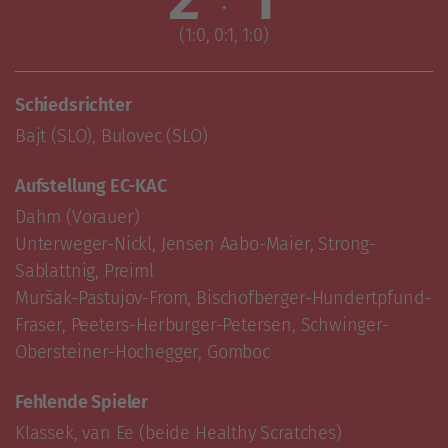
(1:0, 0:1, 1:0)
Schiedsrichter
Bajt (SLO), Bulovec (SLO)
Aufstellung EC-KAC
Dahm (Vorauer)

Unterweger-Nickl, Jensen Aabo-Maier, Strong-
Sablattnig, Preiml

Muršak-Pastujov-From, Bischofberger-Hundertpfund-
Fraser, Peeters-Herburger-Petersen, Schwinger-
Obersteiner-Hochegger, Gomboc
Fehlende Spieler
Klassek, van Ee (beide Healthy Scratches)