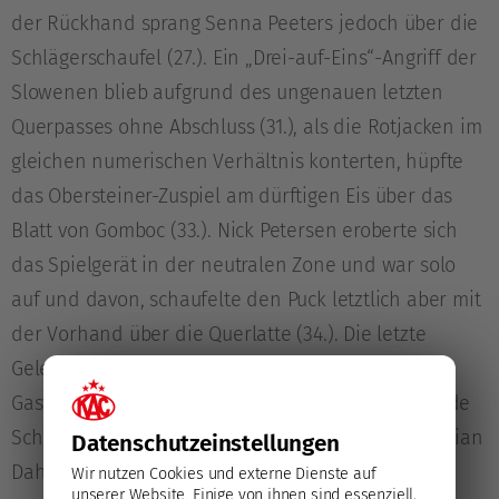
der Rückhand sprang Senna Peeters jedoch über die
Schlägerschaufel (27.). Ein „Drei-auf-Eins“-Angriff der
Slowenen blieb aufgrund des ungenauen letzten
Querpasses ohne Abschluss (31.), als die Rotjacken im
gleichen numerischen Verhältnis konterten, hüpfte
das Obersteiner-Zuspiel am dürftigen Eis über das
Blatt von Gomboc (33.). Nick Petersen eroberte sich
das Spielgerät in der neutralen Zone und war solo
auf und davon, schaufelte den Puck letztlich aber mit
der Vorhand über die Querlatte (34.). Die letzte
Gelegenheit im Mittelabschnitt fanden wieder die
Gastgeber vor: Die durch den hohen Slot hoppelnde
Scheibe klopfte Žiga Pance auf den Kasten, Sebastian
Datenschutz­einstellungen
Dahm machte sich breit und parierte (37.).
Wir nutzen Cookies und externe Dienste auf
unserer Website. Einige von ihnen sind essenziell,