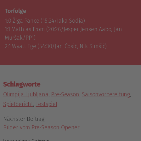
Torfolge
1:0 Žiga Pance (15:24/Jaka Sodja)

1:1 Mathias From (20:26/Jesper Jensen Aabo, Jan 
Muršak/PP1)

2:1 Wyatt Ege (54:30/Jan Ćosić, Nik Simšič)
Schlagworte
Olimpija Ljubljana
,
Pre-Season
,
Saisonvorbereitung
,
Spielbericht
,
Testspiel
Nächster Beitrag:
Bilder vom Pre-Season Opener