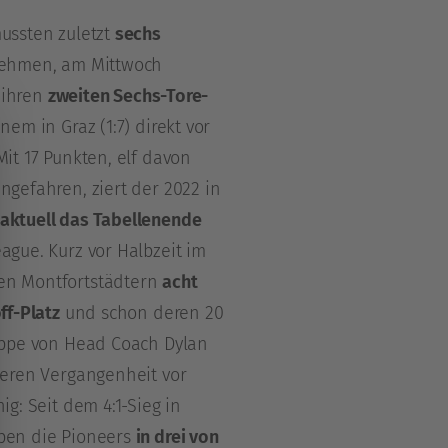
ssten zuletzt
sechs
ehmen, am Mittwoch
 ihren
zweiten Sechs-Tore-
em in Graz (1:7) direkt vor
it 17 Punkten, elf davon
ngefahren, ziert der 2022 in
aktuell das Tabellenende
ague. Kurz vor Halbzeit im
en Montfortstädtern
acht
ff-Platz
und schon deren 20
uppe von Head Coach Dylan
geren Vergangenheit vor
ig: Seit dem 4:1-Sieg in
ben die Pioneers
in drei von