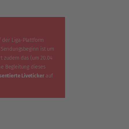
 der Liga-Plattform
 Sendungsbeginn ist um
ert zudem das (um 20.04
che Begleitung dieses
sentierte Liveticker
auf