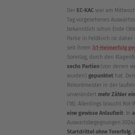
Der
EC-KAC
war am Mittwoch s
Tag vorgesehenes Auswärtss
bekanntlich schon Ende Okt
Partie in Feldkirch ist daher
seit ihrem
3:1-Heimerfolg g
Sonntag, durch den Klagenf
sechs Partien
(von denen vi
wurden)
gepunktet
hat. Den
Rekordmeister in der laufe
unverändert
mehr Zähler ei
(18). Allerdings braucht Rot
eine gewisse Anlaufzeit
: In
a
Auswärtsbegegnungen 2024/2
Startdrittel ohne Torerfolg
.