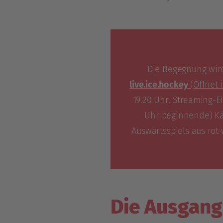
Die Begegnung wir
live.ice.hockey
(Öffnet 
19.20 Uhr, Streaming-E
Uhr beginnende) K
Auswärtsspiels aus rot-
Die Ausgang