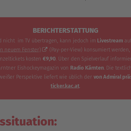
BERICHTERSTATTUNG
d nicht im TV übertragen, kann jedoch im
Livestream
auf
in neuem Fenster)
(Pay-per-View) konsumiert werden,
inzeltickets kosten
€9,90
. Über den Spielverlauf informi
ärntner Eishockeymagazin von
Radio Kärnten
. Die textli
weißer Perspektive liefert wie üblich der
von Admiral prä
ticker.kac.at
.
ssituation: