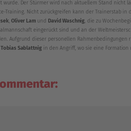
t wurde. Der Stürmer wird nach aktuellem Stand nicht län
Ice-Training. Nicht zurückgreifen kann der Trainerstab 
ssek
,
Oliver Lam
und
David Waschnig
, die zu Wochenbeg
almannschaft eingerückt sind und an der Weltmeisterscha
en. Aufgrund dieser personellen Rahmenbedingungen rü
d
Tobias Sablattnig
in den Angriff, wo sie eine Formation 
ommentar: