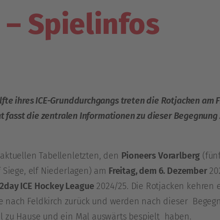
– Spielinfos
lfte ihres ICE-Grunddurchgangs treten die Rotjacken am 
.at fasst die zentralen Informationen zu dieser Begegnun
aktuellen Tabellenletzten, den
Pioneers Vorarlberg
(fünf
 Siege, elf Niederlagen) am
Freitag, dem 6. Dezember
202
2day ICE Hockey League
2024/25. Die Rotjacken kehren e
erie nach Feldkirch zurück und werden nach dieser Begeg
l zu Hause und ein Mal auswärts bespielt haben.