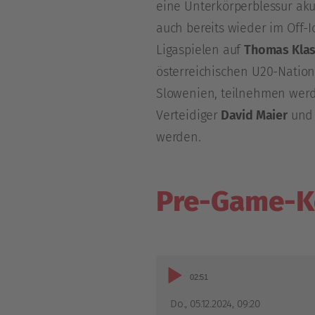
eine Unterkörperblessur aku
auch bereits wieder im Off-
Ligaspielen auf
Thomas Kla
österreichischen U20-Nation
Slowenien, teilnehmen werd
Verteidiger
David Maier
un
werden.
Pre-Game-K
Audio-
02:51
Player
Do., 05.12.2024
,
09:20