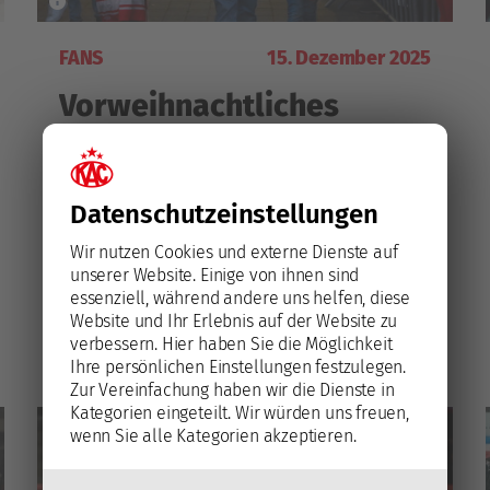
FANS
15. Dezember 2025
Vorweihnachtliches
Fanfest am Freitag
Vor dem Heimspiel gegen die Pioneers
Datenschutz­einstellungen
Vorarlberg findet am Freitag wieder das
traditionelle, vorweihnachtliche Fanfest
Wir nutzen Cookies und externe Dienste auf
am Vorplatz der Heidi Horten-Arena statt,
unserer Website. Einige von ihnen sind
essenziell, während andere uns helfen, diese
Höhepunkt ist der "Walk Through" der
Mehr lesen
Website und Ihr Erlebnis auf der Website zu
Rotjacken am Weg zum Spiel um 17.00 Uhr.
verbessern.
Hier haben Sie die Möglichkeit
Ihre persönlichen Einstellungen festzulegen.
Zur Vereinfachung haben wir die Dienste in
Kategorien eingeteilt. Wir würden uns freuen,
wenn Sie alle Kategorien akzeptieren.