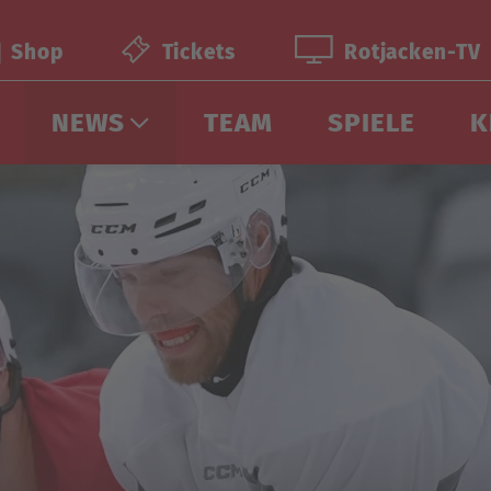
Shop
Tickets
Rotjacken-TV
NEWS
TEAM
SPIELE
K