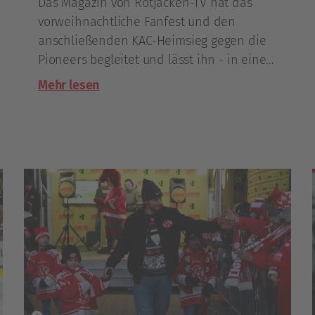
Das Magazin von Rotjacken-TV hat das
vorweihnachtliche Fanfest und den
anschließenden KAC-Heimsieg gegen die
Pioneers begleitet und lässt ihn - in einer
knapp länger als zehnminütigen Ausgabe -
Mehr lesen
Revue passieren.