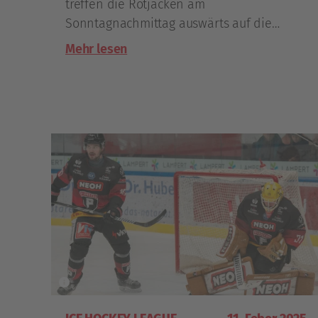
treffen die Rotjacken am
Sonntagnachmittag auswärts auf die
Pioneers Vorarlberg, die wichtigsten
Mehr lesen
Details zu dieser Partie fasst kac.at
zusammen.