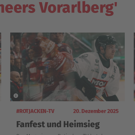
neers Vorarlberg'
#ROTJACKEN-TV
20. Dezember 2025
Fanfest und Heimsieg