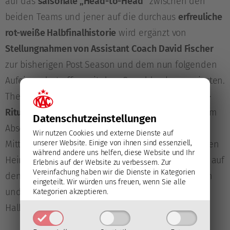
auf das
saisonale „Head-to-Head“
zwischen den
beiden Teams und jener auf die durchaus
erfreuliche
rot-weiße Halbfinalhistorie
wird ergänzt von
Stellungnahmen von Assistant Coach David Fischer
zur bisherigen Post Season und dem nun folgenden
Aufeinandertreffen mit dem Grunddurchgangsvierten.
Thema in dieser Sendung sind zudem die
Playoff-
Rituale der Anhängerinnen und Anhänger
. Auch zum
Datenschutz­einstellungen
Abschluss der Episode stehen die Fans im
Wir nutzen Cookies und externe Dienste auf
unserer Website. Einige von ihnen sind essenziell,
Mittelpunkt:
Patric Fohnen
hat im Verlauf der letzten
während andere uns helfen, diese Website und Ihr
Heimspiele die besten und emotionalsten Szenen auf
Erlebnis auf der Website zu verbessern.
Zur
Vereinfachung haben wir die Dienste in Kategorien
den Tribünen der Heidi Horten-Arena eingefangen
eingeteilt. Wir würden uns freuen, wenn Sie alle
und in einen schönen Clip verpackt. Auf ins
Kategorien akzeptieren.
Halbfinale, Rock’n’roll!