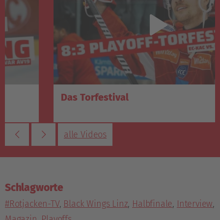
Das Torfestival
alle Videos
Schlagworte
#Rotjacken-TV
,
Black Wings Linz
,
Halbfinale
,
Interview
,
Magazin
,
Playoffs