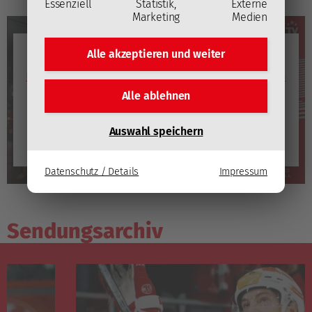
Essenziell
Statistik,
Externe
Marketing
Medien
YouTube
Alle akzeptieren und
weiter
Mit dem Laden des Videos akzeptieren Sie die
Datenschutzerklärung von YouTube
(Öffnet in neuem
Fenster)
.
Alle ablehnen
Video laden
Auswahl speichern
YouTube immer automatisch laden
Datenschutz / Details
Impressum
Sendungsarchiv