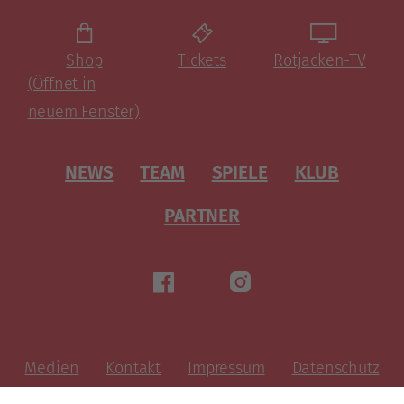
Shop
Tickets
Rotjacken-TV
(Öffnet in
neuem Fenster)
NEWS
TEAM
SPIELE
KLUB
PARTNER
Medien
Kontakt
Impressum
Datenschutz