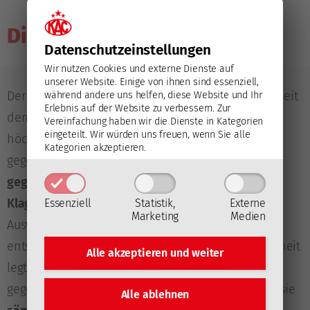
Die Geschichte:
Datenschutz­einstellungen
Wir nutzen Cookies und externe Dienste auf
unserer Website. Einige von ihnen sind essenziell,
Der EC-KAC und die Vienna Capitals standen sich seit
während andere uns helfen, diese Website und Ihr
Erlebnis auf der Website zu verbessern.
Zur
dem Einstieg des Hauptstadt-Klubs in Österreichs
Vereinfachung haben wir die Dienste in Kategorien
eingeteilt. Wir würden uns freuen, wenn Sie alle
höchste Spielklasse (2001)
insgesamt 162 Mal
Kategorien akzeptieren.
gegenüber. Die historische Bilanz spricht mit
91
gegenüber 71 Siegen recht deutlich für die
Klagenfurter
, die sowohl in Heim- als auch in
Essenziell
Statistik,
Externe
Marketing
Medien
Auswärtspartien die Mehrzahl der Duelle für sich
entscheiden konnten. In der jüngeren Vergangenheit
Alle akzeptieren und
weiter
legten die Rotjacken eine beeindruckende Serie
gegen Wien hin: Seit dem
6. Januar 2023
konnten sie
Alle ablehnen