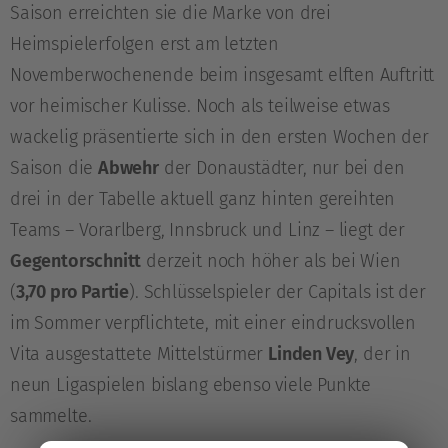
Saison erreichten sie die Marke von drei
Heimspielerfolgen erst am letzten
Novemberwochenende beim insgesamt elften Auftritt
vor heimischer Kulisse. Noch als teilweise etwas
wackelig präsentierte sich in den ersten Wochen der
Saison die
Abwehr
der Donaustädter, nur bei den
drei in der Tabelle aktuell ganz hinten gereihten
Teams – Vorarlberg, Innsbruck und Linz – liegt der
Gegentorschnitt
derzeit noch höher als bei Wien
(
3,70 pro Partie
). Schlüsselspieler der Capitals ist der
im Sommer verpflichtete, mit einer eindrucksvollen
Vita ausgestattete Mittelstürmer
Linden Vey
, der in
neun Ligaspielen bislang ebenso viele Punkte
sammelte.