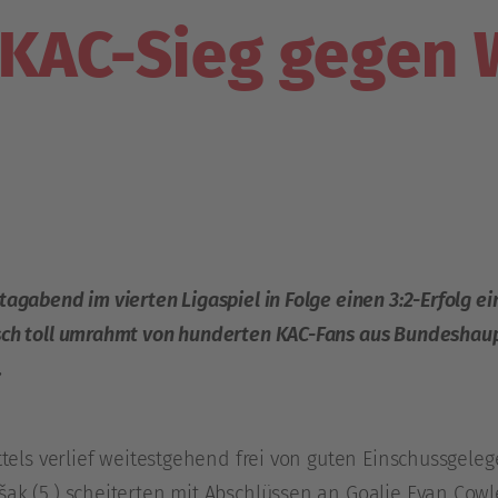
 KAC-Sieg gegen 
tagabend im vierten Ligaspiel in Folge einen 3:2-Erfolg ei
sch toll umrahmt von hunderten KAC-Fans aus Bundeshaup
.
ittels verlief weitestgehend frei von guten Einschussgel
ak (5.) scheiterten mit Abschlüssen an Goalie Evan Cowle