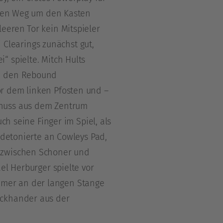
s den Weg um den Kasten
eeren Tor kein Mitspieler
i Clearings zunächst gut,
“ spielte. Mitch Hults
an den Rebound
or dem linken Pfosten und –
chuss aus dem Zentrum
ch seine Finger im Spiel, als
 detonierte an Cowleys Pad,
n zwischen Schoner und
el Herburger spielte vor
imer an der langen Stange
ackhander aus der