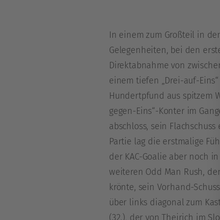
In einem zum Großteil in d
Gelegenheiten, bei den erste
Direktabnahme von zwischen
einem tiefen „Drei-auf-Eins“
Hundertpfund aus spitzem Win
gegen-Eins“-Konter im Gange,
abschloss, sein Flachschuss
Partie lag die erstmalige Fü
der KAC-Goalie aber noch in
weiteren Odd Man Rush, de
krönte, sein Vorhand-Schuss 
über links diagonal zum Kas
(32.), der von Theirich im S