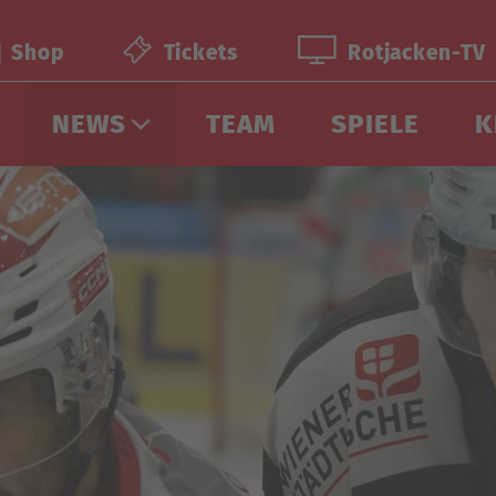
Shop
Tickets
Rotjacken-TV
NEWS
TEAM
SPIELE
K