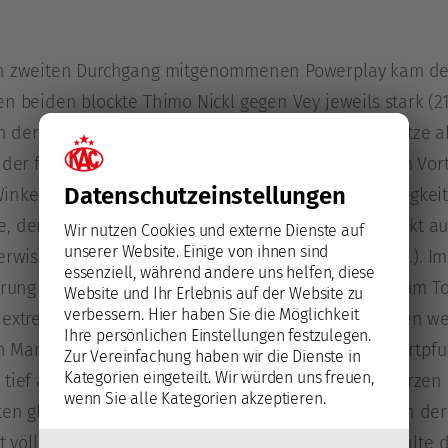
en zweiten Durchgang mitgenommenen Powerplay kam der
n beiden blockte Thimo Nickl gegen Vey jeweils stark (21.
 den Hashmarks aus wehrte Dahm mit der Pad-Spitze ab 
 der finale Querpass nicht an (24.), bei numerischem Vo
Datenschutz­einstellungen
kel nur das Außennetz (25.). Als Wien die Vollzähigkeit 
 den Verteidiger Cole Hults vom linken Anspielpunkt aus
Wir nutzen Cookies und externe Dienste auf
unserer Website. Einige von ihnen sind
 erwischte Sebastian Dahm zwischen den Beinen (27.). Im
essenziell, während andere uns helfen, diese
hrung für die Gastgeber in der Luft, den Schuss des am T
Website und Ihr Erlebnis auf der Website zu
verbessern.
Hier haben Sie die Möglichkeit
 extremis an die Stange ab (29.). Die Rotjacken kamen w
Ihre persönlichen Einstellungen festzulegen.
n Mario Kempe nach Doppelpass mit Thomas Hundertpfun
Zur Vereinfachung haben wir die Dienste in
Kategorien eingeteilt. Wir würden uns freuen,
tief aus dem rechten Faceoff-Kreis schlug in der kurzen E
wenn Sie alle Kategorien akzeptieren.
ten glitt, setzte er seinen Versuch nur hauchdünn an de
lot völlig ungedeckt inszenierte Lorenz Lindner verfehlte