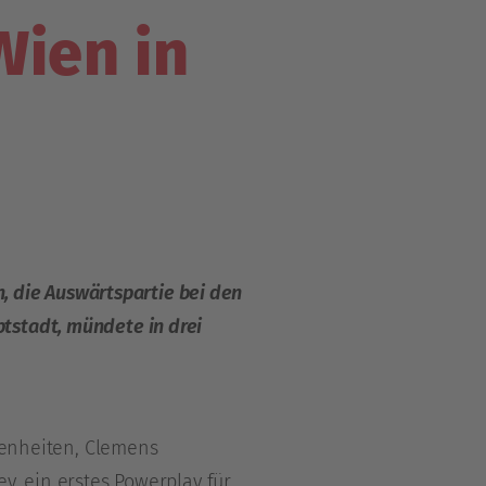
Wien in
n, die Auswärtspartie bei den
tstadt, mündete in drei
egenheiten, Clemens
y, ein erstes Powerplay für