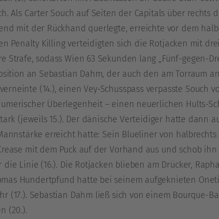
ch. Als Carter Souch auf Seiten der Capitals über recht
end mit der Rückhand querlegte, erreichte vor dem halbl
en Penalty Killing verteidigten sich die Rotjacken mit dre
e Strafe, sodass Wien 63 Sekunden lang „Fünf-gegen-Drei
 Position an Sebastian Dahm, der auch den am Torraum 
rneinte (14.), einen Vey-Schusspass verpasste Souch v
numerischer Überlegenheit – einen neuerlichen Hults-S
tark (jeweils 15.). Der dänische Verteidiger hatte dann au
Mannstärke erreicht hatte: Sein Blueliner von halbrechts
 Crease mit dem Puck auf der Vorhand aus und schob ih
die Linie (16.). Die Rotjacken blieben am Drücker, Rapha
mas Hundertpfund hatte bei seinem aufgeknieten Onet
hr (17.). Sebastian Dahm ließ sich von einem Bourque-B
 (20.).