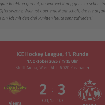
 gute Reaktion gezeigt, da war viel Kampfgeist zu sehen. 
 Offensivzone, Wien ist aber eine Mannschaft, die nie aufgi
bin ich mit den drei Punkten heute sehr zufrieden.“
ICE Hockey League, 11. Runde
17. Oktober 2025
/
19:15 Uhr
Steffl Arena
,
Wien, AUT
, 6.020 Zuschauer
2
3
:
(0:1, 1:2, 1:0)
Vienna