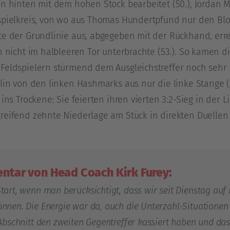
on hinten mit dem hohen Stock bearbeitet (50.), Jordan 
spielkreis, von wo aus Thomas Hundertpfund nur den Bloc
te der Grundlinie aus, abgegeben mit der Rückhand, err
h nicht im halbleeren Tor unterbrachte (53.). So kamen d
Feldspielern stürmend dem Ausgleichstreffer noch sehr
klin von den linken Hashmarks aus nur die linke Stange (
 ins Trockene: Sie feierten ihren vierten 3:2-Sieg in der
reifend zehnte Niederlage am Stück in direkten Duellen 
tar von Head Coach Kirk Furey:
tart, wenn man berücksichtigt, dass wir seit Dienstag auf
nnen. Die Energie war da, auch die Unterzahl-Situationen 
 Abschnitt den zweiten Gegentreffer kassiert haben und da