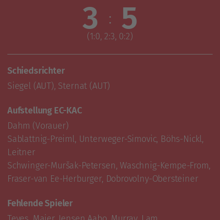
3
5
:
(1:0, 2:3, 0:2)
Schiedsrichter
Siegel (AUT), Sternat (AUT)
Aufstellung EC-KAC
Dahm (Vorauer)

Sablattnig-Preiml, Unterweger-Simovic, Böhs-Nickl, 
Leitner

Schwinger-Muršak-Petersen, Waschnig-Kempe-From, 
Fraser-van Ee-Herburger, Dobrovolny-Obersteiner
Fehlende Spieler
Teves, Maier, Jensen Aabo, Murray, Lam, 