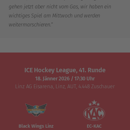
gehen jetzt aber nicht vom Gas, wir haben ein
wichtiges Spiel am Mittwoch und werden
weitermarschieren.“
ICE Hockey League, 41. Runde
18. Jänner 2026
/
17:30 Uhr
Linz AG Eisarena
,
Linz, AUT
, 4.448 Zuschauer
Black Wings Linz
EC-KAC