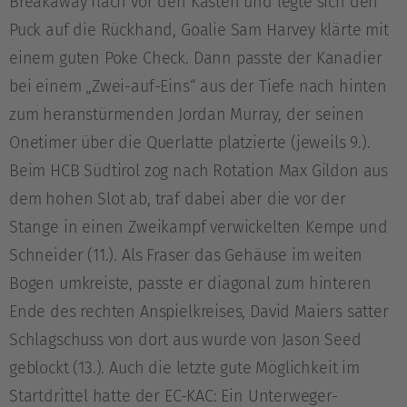
Breakaway flach vor den Kasten und legte sich den
Puck auf die Rückhand, Goalie Sam Harvey klärte mit
einem guten Poke Check. Dann passte der Kanadier
bei einem „Zwei-auf-Eins“ aus der Tiefe nach hinten
zum heranstürmenden Jordan Murray, der seinen
Onetimer über die Querlatte platzierte (jeweils 9.).
Beim HCB Südtirol zog nach Rotation Max Gildon aus
dem hohen Slot ab, traf dabei aber die vor der
Stange in einen Zweikampf verwickelten Kempe und
Schneider (11.). Als Fraser das Gehäuse im weiten
Bogen umkreiste, passte er diagonal zum hinteren
Ende des rechten Anspielkreises, David Maiers satter
Schlagschuss von dort aus wurde von Jason Seed
geblockt (13.). Auch die letzte gute Möglichkeit im
Startdrittel hatte der EC-KAC: Ein Unterweger-