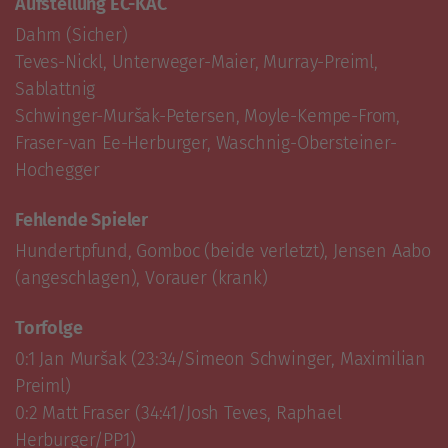
Aufstellung EC-KAC
Dahm (Sicher)

Teves-Nickl, Unterweger-Maier, Murray-Preiml, 
Sablattnig

Schwinger-Muršak-Petersen, Moyle-Kempe-From, 
Fraser-van Ee-Herburger, Waschnig-Obersteiner-
Hochegger
Fehlende Spieler
Hundertpfund, Gomboc (beide verletzt), Jensen Aabo 
(angeschlagen), Vorauer (krank)
Torfolge
0:1 Jan Muršak (23:34/Simeon Schwinger, Maximilian 
Preiml)

0:2 Matt Fraser (34:41/Josh Teves, Raphael 
Herburger/PP1)
