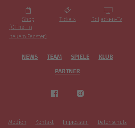
Shop
Tickets
Rotjacken-TV
(Öffnet in
neuem Fenster)
NEWS
TEAM
SPIELE
KLUB
PARTNER
Medien
Kontakt
Impressum
Datenschutz