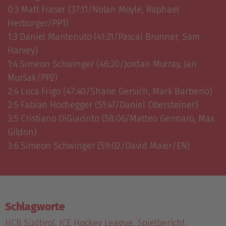
0:3 Matt Fraser (37:11/Nolan Moyle, Raphael 
Herburger/PP1)

1:3 Daniel Mantenuto (41:21/Pascal Brunner, Sam 
Harvey)

1:4 Simeon Schwinger (46:20/Jordan Murray, Jan 
Muršak/PP2)

2:4 Luca Frigo (47:40/Shane Gersich, Mark Barberio)

2:5 Fabian Hochegger (51:47/Daniel Obersteiner)

3:5 Cristiano DiGiacinto (58:06/Matteo Gennaro, Max 
Gildon)

3:6 Simeon Schwinger (59:02/David Maier/EN)
Schlagworte
HCB Südtirol
,
ICE Hockey League
,
Spielbericht