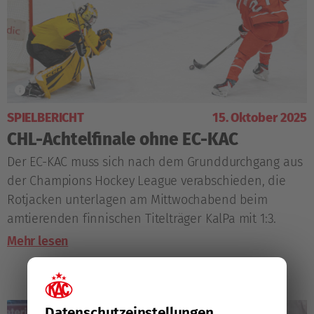
SPIELBERICHT
15. Oktober 2025
CHL-Achtelfinale ohne EC-KAC
Der EC-KAC muss sich nach dem Grunddurchgang aus
der Champions Hockey League verabschieden, die
Rotjacken unterlagen am Mittwochabend beim
amtierenden finnischen Titelträger KalPa mit 1:3.
Mehr lesen
Datenschutz­einstellungen