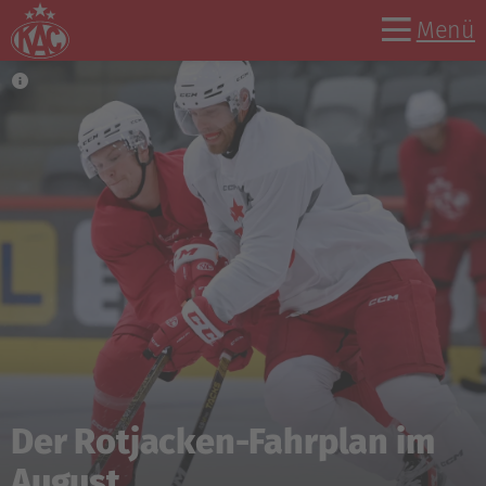
Menü
Der Rotjacken-Fahrplan im
August