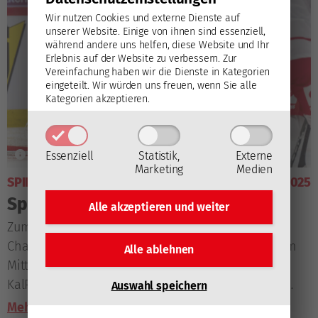
Wir nutzen Cookies und externe Dienste auf
unserer Website. Einige von ihnen sind essenziell,
während andere uns helfen, diese Website und Ihr
Erlebnis auf der Website zu verbessern.
Zur
Vereinfachung haben wir die Dienste in Kategorien
eingeteilt. Wir würden uns freuen, wenn Sie alle
Kategorien akzeptieren.
Essenziell
Statistik,
Externe
Marketing
Medien
SPIELVORSCHAU
14. Oktober 2025
Spielinfos #KALKAC
Alle akzeptieren und
weiter
Zum Abschluss des Grunddurchgangs in der
Champions Hockey League treten die Rotjacken am
Alle ablehnen
Mittwochabend auswärts beim finnischen Meister
KalPa Kuopio an, der heuer bisher alle seine CHL-
Auswahl speichern
Spiele gewonnen hat.
Mehr lesen