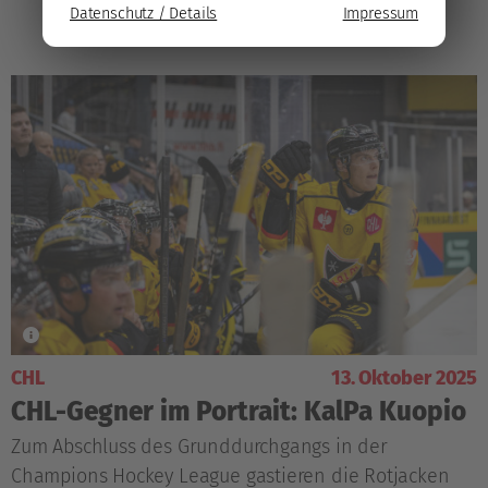
Datenschutz / Details
Impressum
CHL
13. Oktober 2025
CHL-Gegner im Portrait: KalPa Kuopio
Zum Abschluss des Grunddurchgangs in der
Champions Hockey League gastieren die Rotjacken