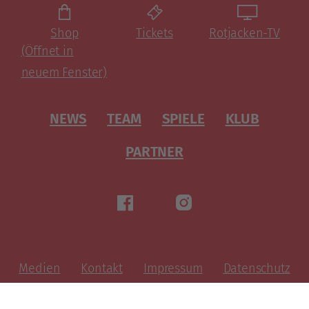
Shop
Tickets
Rotjacken-TV
(Öffnet in
neuem Fenster)
NEWS
TEAM
SPIELE
KLUB
PARTNER
Medien
Kontakt
Impressum
Datenschutz