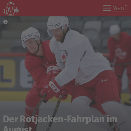
Menü
Der Rotjacken-Fahrplan im
August