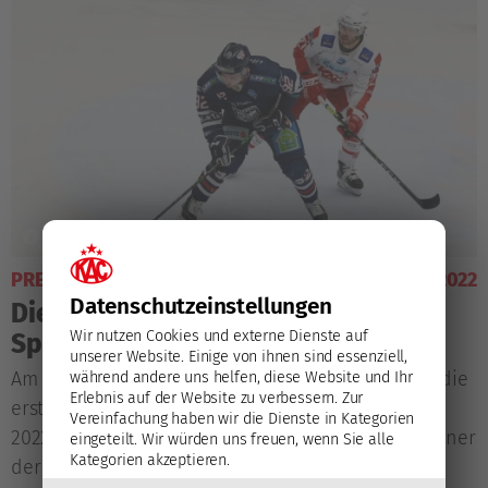
PRE-SEASON
17. August 2022
Datenschutz­einstellungen
Die ersten KAC-Gegner im neuen
Wir nutzen Cookies und externe Dienste auf
Spieljahr
unserer Website. Einige von ihnen sind essenziell,
Am Freitag und Sonntag stehen für die Rotjacken die
während andere uns helfen, diese Website und Ihr
Erlebnis auf der Website zu verbessern.
Zur
ersten Testspiele zur Vorbereitung auf die Saison
Vereinfachung haben wir die Dienste in Kategorien
2022/23 am Programm, kac.at stellt die beiden Gegner
eingeteilt. Wir würden uns freuen, wenn Sie alle
Kategorien akzeptieren.
der Klagenfurter in diesen Partien vor.