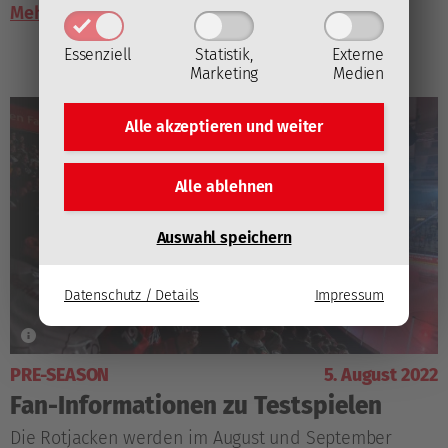
Mehr lesen
Essenziell
Statistik,
Externe
Marketing
Medien
Alle akzeptieren und
weiter
Alle ablehnen
Auswahl speichern
Datenschutz / Details
Impressum
PRE-SEASON
5. August 2022
Fan-Informationen zu Testspielen
Die Rotjacken werden im August und September