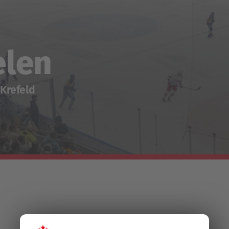
elen
Krefeld