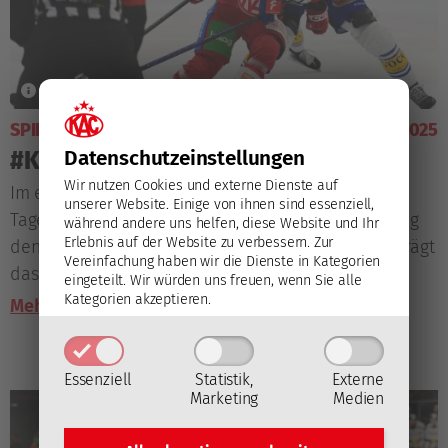
SPIELVORSCHAU
26. Dezember 2025
#KACVSV - Die Vorschau
Datenschutz­einstellungen
Wir nutzen Cookies und externe Dienste auf
Im ersten von drei Spielen innerhalb von nur vier
unserer Website. Einige von ihnen sind essenziell,
Tagen empfängt der EC-KAC am Samstagnachmittag
während andere uns helfen, diese Website und Ihr
Erlebnis auf der Website zu verbessern.
Zur
den EC VSV in der Heidi Horten-Arena. ORF1 überträgt
Vereinfachung haben wir die Dienste in Kategorien
das Kärntner Derby im großen Stil live.
eingeteilt. Wir würden uns freuen, wenn Sie alle
Kategorien akzeptieren.
Mehr lesen
Essenziell
Statistik,
Externe
Marketing
Medien