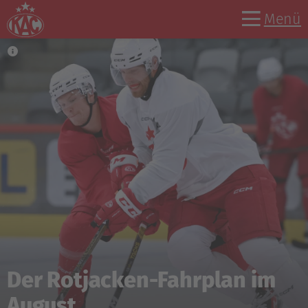
Menü
Der Rotjacken-Fahrplan im
August