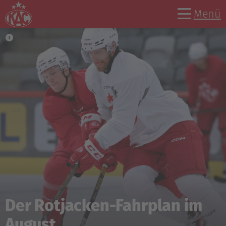
Menü
Der Rotjacken-Fahrplan im
August