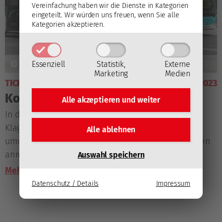
Vereinfachung haben wir die Dienste in Kategorien
eingeteilt. Wir würden uns freuen, wenn Sie alle
Kategorien akzeptieren.
Essenziell
Statistik,
Externe
Marketing
Medien
TICKETS
19. September 2023
Kostenlos zu den KAC-Heimspielen
Alle akzeptieren und
weiter
In der Saison 2023/24 können KAC-Fans aus
Klagenfurt und Umgebung entspannt und
Alle ablehnen
umweltschonend zu den Heimspielen der Rotjacken
anreisen: Eintrittskarten gelten auch als Öffi-
Auswahl speichern
Fahrscheine.
Mehr lesen
Datenschutz / Details
Impressum