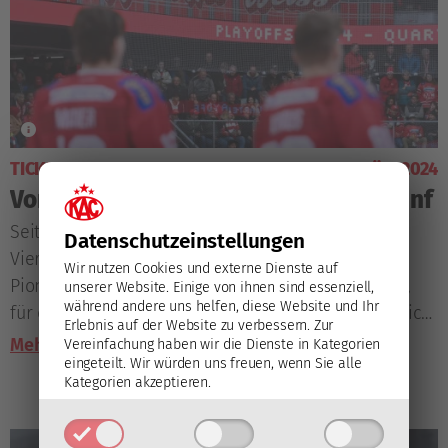
TICKETS
5. März 2024
Vorverkaufsstart für Viertelfinale fünf
Seit Dienstagabend steht fest, dass die
Datenschutz­einstellungen
Viertelfinalserie zwischen dem EC-KAC und den
Wir nutzen Cookies und externe Dienste auf
Pioneers Vorarlberg ein fünftes Spiel erleben wird,
unserer Website. Einige von ihnen sind essenziell,
während andere uns helfen, diese Website und Ihr
für das Einzelkarten ab Donnerstagmorgen erhältlich
Erlebnis auf der Website zu verbessern.
Zur
sind.
Mehr lesen
Vereinfachung haben wir die Dienste in Kategorien
eingeteilt. Wir würden uns freuen, wenn Sie alle
Kategorien akzeptieren.