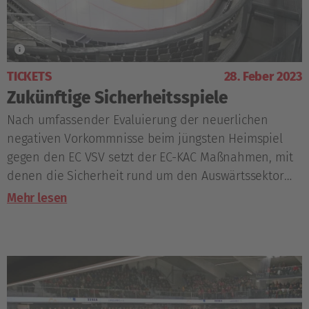
TICKETS
28. Feber 2023
Zukünftige Sicherheitsspiele
Nach umfassender Evaluierung der neuerlichen
negativen Vorkommnisse beim jüngsten Heimspiel
gegen den EC VSV setzt der EC-KAC Maßnahmen, mit
denen die Sicherheit rund um den Auswärtssektor
der Heidi Horten-Arena gewährleistet werden soll.
Mehr lesen