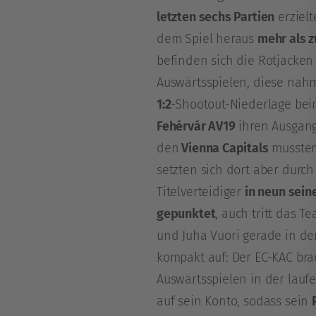
letzten sechs Partien
erzielt
dem Spiel heraus
mehr als z
befinden sich die Rotjacken
Auswärtsspielen, diese nah
1:2
-Shootout-Niederlage bei
Fehérvár AV19
ihren Ausgang
den
Vienna Capitals
mussten 
setzten sich dort aber durch 
Titelverteidiger
in neun seine
gepunktet
, auch tritt das T
und Juha Vuori gerade in de
kompakt auf: Der EC-KAC brac
Auswärtsspielen in der lauf
auf sein Konto, sodass sein