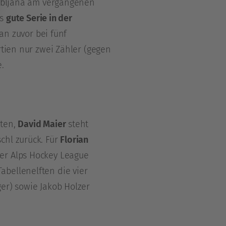
ubljana am vergangenen
ls
gute Serie in der
an zuvor bei fünf
tien nur zwei Zähler (gegen
.
eten,
David Maier
steht
chl zurück. Für
Florian
der Alps Hockey League
abellenelften die vier
er) sowie Jakob Holzer