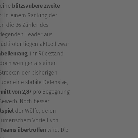
 eine
blitzsaubere zweite
: In einem Ranking der
n die 36 Zähler des
rlegenden Leader aus
Südtiroler liegen aktuell zwar
abellenrang
, ihr Rückstand
edoch weniger als einen
Strecken der bisherigen
 über eine stabile Defensive,
nitt von 2,87
pro Begegnung
Bewerb. Noch besser
lspiel
der Wölfe, deren
 numerischem Vorteil von
 Teams übertroffen
wird. Die