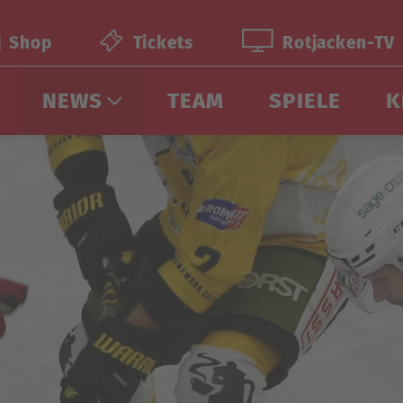
Shop
Tickets
Rotjacken-TV
NEWS
TEAM
SPIELE
K