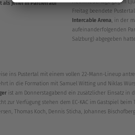
Heimniederlage gegen Lj
t als jener in Partien auf
Freitag beendete Pusterta
Intercable Arena
, in der m
aufeinanderfolgenden Par
Salzburg) abgegeben hatte
ise ins Pustertal mit einem vollen 22-Mann-Lineup antr
hrt in die Formation mit Samuel Witting und Niklas Würs
ger
ist am Donnerstagabend ein zusätzlicher Einsatz in 
ht zur Verfügung stehen dem EC-KAC im Gastspiel beim T
tersen, Thomas Koch, Dennis Sticha, Johannes Bischofberg