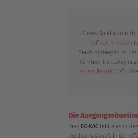
Dieses Spiel wird nicht
(Öffnet in neuem F
Sendungsbeginn ist um 19
Kärntner Eishockeymaga
neuem Fenster)
). Üb
Die Ausgangssituatio
Dem
EC-KAC
fehlte es in d
Durchschlagskraft in der Off