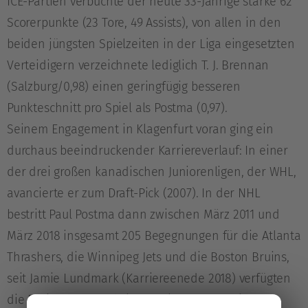
ICE-Partien verbuchte der heute 33-Jährige starke 62
Scorerpunkte (23 Tore, 49 Assists), von allen in den
beiden jüngsten Spielzeiten in der Liga eingesetzten
Verteidigern verzeichnete lediglich T. J. Brennan
(Salzburg/0,98) einen geringfügig besseren
Punkteschnitt pro Spiel als Postma (0,97).
Seinem Engagement in Klagenfurt voran ging ein
durchaus beeindruckender Karriereverlauf: In einer
der drei großen kanadischen Juniorenligen, der WHL,
avancierte er zum Draft-Pick (2007). In der NHL
bestritt Paul Postma dann zwischen März 2011 und
März 2018 insgesamt 205 Begegnungen für die Atlanta
Thrashers, die Winnipeg Jets und die Boston Bruins,
seit Jamie Lundmark (Karriereenede 2018) verfügten
die Rotjacken über keinen Spieler mehr mit