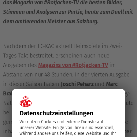
das Magazin von #Rotjacken-TV die besten Bilder,
Stimmen und Analysen zur Partie, heute zum Duell mit
dem amtierenden Meister aus Salzburg.
Nachdem der EC-KAC aktuell Heimspiele im Zwei-
Tages-Takt bestreitet, erscheinen auch neue
Ausgaben des
Magazins von #Rotjacken-TV
im
Abstand von nur 48 Stunden. In der vierten Ausgabe
in dieser Saison haben
Joschi Peharz
und
Marc
Brabant
mit
Nicole Weiss
eine ehemalige Eishockey-
Nationalspielerin in die Skybox eingeladen, die heute
bei den Regionalmedien Kärnten tätig ist und
Datenschutz­einstellungen
gemeinsam mit ihrem Kollegen Michael Kurz für die
Wir nutzen Cookies und externe Dienste auf
unserer Website. Einige von ihnen sind essenziell,
inhaltliche Gestaltung des
Saisonhefts „Klagenfurter
während andere uns helfen, diese Website und Ihr