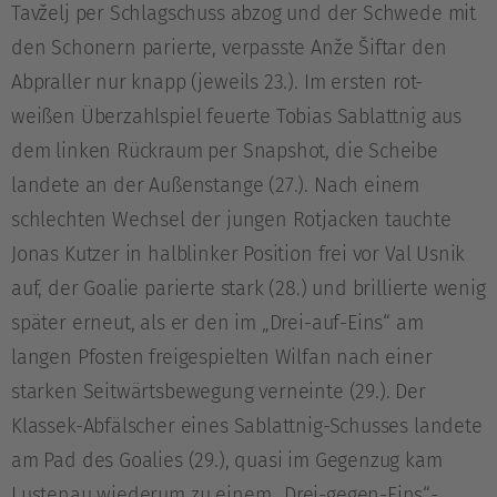
Tavželj per Schlagschuss abzog und der Schwede mit
den Schonern parierte, verpasste Anže Šiftar den
Abpraller nur knapp (jeweils 23.). Im ersten rot-
weißen Überzahlspiel feuerte Tobias Sablattnig aus
dem linken Rückraum per Snapshot, die Scheibe
landete an der Außenstange (27.). Nach einem
schlechten Wechsel der jungen Rotjacken tauchte
Jonas Kutzer in halblinker Position frei vor Val Usnik
auf, der Goalie parierte stark (28.) und brillierte wenig
später erneut, als er den im „Drei-auf-Eins“ am
langen Pfosten freigespielten Wilfan nach einer
starken Seitwärtsbewegung verneinte (29.). Der
Klassek-Abfälscher eines Sablattnig-Schusses landete
am Pad des Goalies (29.), quasi im Gegenzug kam
Lustenau wiederum zu einem „Drei-gegen-Eins“-