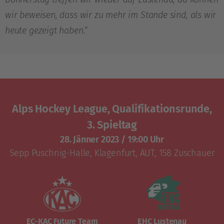
wir beweisen, dass wir zu mehr im Stande sind, als wir
heute gezeigt haben.“
Alps Hockey League, Qualifikationsrunde,
3. Spieltag
28. Jänner 2023
/
19:00 Uhr
Sepp Puschnig-Halle
,
Klagenfurt, AUT
, 158 Zuschauer
EC-KAC Future Team
EHC Lustenau