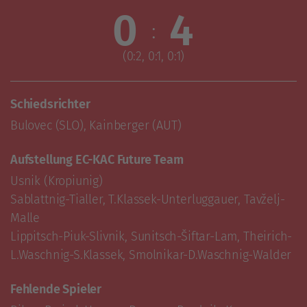
0
4
:
(0:2, 0:1, 0:1)
Schiedsrichter
Bulovec (SLO), Kainberger (AUT)
Aufstellung EC-KAC Future Team
Usnik (Kropiunig)

Sablattnig-Tialler, T.Klassek-Unterluggauer, Tavželj-
Malle

Lippitsch-Piuk-Slivnik, Sunitsch-Šiftar-Lam, Theirich-
L.Waschnig-S.Klassek, Smolnikar-D.Waschnig-Walder
Fehlende Spieler