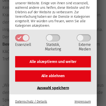
beitragen, seither gehört er aber wieder zum
unserer Website. Einige von ihnen sind essenziell,
Kernkader der Rotjacken. Parallel avancierte Niki
während andere uns helfen, diese Website und Ihr
Erlebnis auf der Website zu verbessern.
Zur
Kraus auch zum
österreichischen Nationalspieler
, in
Vereinfachung haben wir die Dienste in Kategorien
eingeteilt. Wir würden uns freuen, wenn Sie alle
den beiden vergangenen Saisonen kam er auf
Kategorien akzeptieren.
insgesamt zehn Länderspieleinsätze im Team Austria.
Der Flügelstürmer stand bislang in
237
Bewerbsspielen
(davon 233 in der EBEL bzw. ICE) im
Essenziell
Statistik,
Externe
Marketing
Medien
KAC-Lineup, für ihn stehen 35 Scorerpunkte (zwölf
Treffer, 23 Vorlagen) zu Buche.
Alle akzeptieren und
weiter
Alle ablehnen
„Wir Trainer kennen Marcel Witting und Niki Kraus aus
Auswahl speichern
den vergangenen Jahren sehr gut, wir schätzen beide
Spieler und wollten sie auch weiterhin in unserem
Datenschutz / Details
Impressum