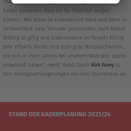
Team haben. Sie bringen viel Energie aufs Eis und
haben bewiesen, dass sie für Stabilität sorgen
können. Niki Kraus ist eisläuferisch stark und kann so
im Forecheck viele Turnover provozieren, auch Marcel
Witting ist giftig und insbesondere im Penalty Killing
sehr effektiv. Beide sind auch gute Persönlichkeiten,
die sich in ihren Jahren bei unserem Klub sehr positiv
entwickelt haben“, merkt Head Coach
Kirk Furey
zu
den Vertragsverlängerungen mit dem Stürmerduo an.
STAND DER KADERPLANUNG 2023/24