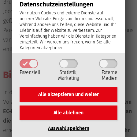
Bruder Michael und Dezember-Neuverpflichtung
Datenschutz­einstellungen
Joonas Oden bildet der Mittelstürmer eine
Wir nutzen Cookies und externe Dienste auf
unserer Website. Einige von ihnen sind essenziell,
gefährliche zweite Angriffsformation, die den
während andere uns helfen, diese Website und Ihr
Paradeblock mit den Torjägern Steven Owre und Guus
Erlebnis auf der Website zu verbessern.
Zur
Vereinfachung haben wir die Dienste in Kategorien
van Nes (gemeinsam 45 Tore in 39 Partien) gut
eingeteilt. Wir würden uns freuen, wenn Sie alle
Kategorien akzeptieren.
entlastet.
Bilanz gegen den EC-KAC:
Essenziell
Statistik,
Externe
Marketing
Medien
In der noch kurzen Geschichte der Pioneers
Alle akzeptieren und
weiter
Vorarlberg kam es
bislang zu sieben Duellen mit dem
EC-KAC
, eine
knappe Mehrheit von vier ging dabei an
Alle ablehnen
die Klagenfurter
. In
Auswärtsspielen
in Feldkirch
Auswahl speichern
erreichten die Rotjacken bislang jedoch
noch nie ihr