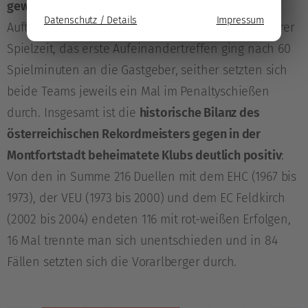
gewohntes spielerisches Niveau
: Keiner der drei
Datenschutz / Details
Impressum
Auftritte dort endete mit einem KAC-Sieg in regulärer
Spielzeit, das erste Aufeinandertreffen ging nach 60
Spielminuten an die Gastgeber, seither setzten sich
beide Teams jeweils ein Mal im Penaltyschießen
durch. Insgesamt ist die
historische Bilanz des
österreichischen Rekordmeisters gegen in der
Montfortstadt beheimatete Klubs deutlich positiv
:
Von den in Summe 216 Duellen mit dem EHC (1967 bis
1973), der VEU (1973 bis 2000) und dem EC Feldkirch
(2002 bis 2004) endeten 116 mit rot-weißen Erfolgen,
16 Mal trennte man sich unentschieden und in 84
Fällen setzten sich die Vorarlberger durch.