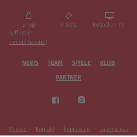
Shop
Tickets
Rotjacken-TV
(Öffnet in
neuem Fenster)
NEWS
TEAM
SPIELE
KLUB
PARTNER
Medien
Kontakt
Impressum
Datenschutz