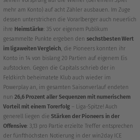
seinen Vorsprung auf die Wiener (bei einem Spiel
mehr am Konto) auf acht Zähler ausbauen. Im Zuge
dessen unterstrichen die Vorarlberger auch neuerlich
ihre
Heimstärke
: 35 vor eigenem Publikum
gesammelte Punkte ergeben den
sechstbesten Wert
im ligaweiten Vergleich
, die Pioneers konnten ihr
Konto in 14 von bislang 20 Partien auf eigenem Eis
aufstocken. Gegen die Capitals schrieb der in
Feldkirch beheimatete Klub auch wieder im
Powerplay an, im gesamten Saisonverlauf endeten
nun
26,6 Prozent aller Sequenzen mit numerischem
Vorteil mit einem Torerfolg
– Liga-Spitze! Auch
generell liegen die
Stärken der Pioneers in der
Offensive
: 3,13 pro Partie erzielte Treffer entsprechen
der fünfthöchsten Notierung in der win2day ICE