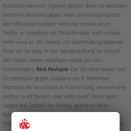
Marathonmännern ligaweit gehört: Beim so wichtigen
Overtime-Heimsieg gegen Wien am Freitag erzielte
der Offensivverteidiger nicht nur erneut einen
Treffer, er arbeitete mit 29:48 Minuten auch einmal
mehr eine an der Grenze zur Übertreibung liegende
Time-on-Ice weg. In der Spielgestaltung im Verlauf
der Saison immer wichtiger wurde bei den
Vorarlbergern
Nick Pastujov
: Der US-Amerikaner trat
im Heimspiel gegen Ljubljana am 9. Dezember
letztmals als Torschütze in Erscheinung, verzeichnete
seither in elf Partien aber satte zwölf Torvorlagen.
Gegen die Capitals am Freitag agierte er beim
Scheibenaufwurf mit einer Erfolgsquote von 57,9
Prozent einmal mehr solide. Gemeinsam mit seinem