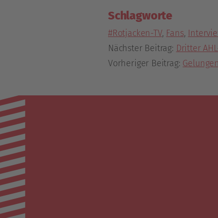
Schlagworte
#Rotjacken-TV
,
Fans
,
Intervi
Nächster Beitrag:
Dritter AH
Vorheriger Beitrag:
Gelungen