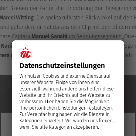
gsten Szenen der Partie, die Einordnung der Begegnung vo
Marcel Witting
. Die spektakulärsten Blickwinkel auf den
und gefunden, er hat daraus den Clip mit den Bildern d
ernate Captain
Manuel Ganahl
im Sendungssegment „One-T
n
Nadine Pessentheiner
. Sie hat rund um die Partie geg
mera gebeten
und sie nach ihren Wünschen für das Jahr 2
Datenschutz­einstellungen
Wir nutzen Cookies und externe Dienste auf
unserer Website. Einige von ihnen sind
essenziell, während andere uns helfen, diese
Website und Ihr Erlebnis auf der Website zu
verbessern.
Hier haben Sie die Möglichkeit
Ihre persönlichen Einstellungen festzulegen.
Zur Vereinfachung haben wir die Dienste in
Kategorien eingeteilt. Wir würden uns freuen,
YouTube
wenn Sie alle Kategorien akzeptieren.
Mit dem Laden des Videos akzeptieren Sie die