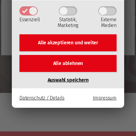
Datenschutzerklärung von YouTube
(Öffnet in
neuem Fenster)
.
Essenziell
Statistik,
Externe
Marketing
Medien
Video laden
Alle akzeptieren und
weiter
YouTube immer automatisch laden
Alle ablehnen
Auswahl speichern
Datenschutz / Details
Impressum