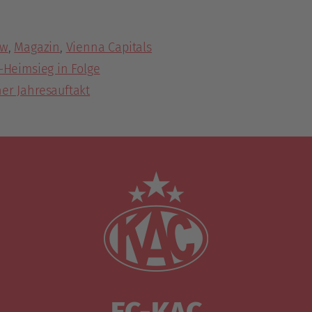
ew
,
Magazin
,
Vienna Capitals
L-Heimsieg in Folge
er Jahresauftakt