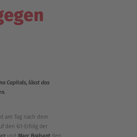
gegen
a Capitals, lässt das
en.
ckt am Tag nach dem
 den 6:1-Erfolg der
arz
und
Marc Brabant
den