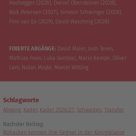
Hochegger (2028), Daniel Obersteiner (2028),
Nick Petersen (2027), Simeon Schwinger (2028),
Finn van Ee (2029), David Waschnig (2028)
FIXIERTE ABGÄNGE:
David Maier, Josh Teves,
Mathias From, Luka Gomboc, Mario Kempe, Oliver
Lam, Nolan Moyle, Marcel Witting
Schlagworte
Abgang
,
Kader
,
Kader 2026/27
,
Schweden
,
Transfer
Nächster Beitrag:
Rotjacken kennen ihre Gegner in der Königsklasse