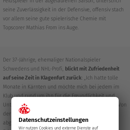
Feldspieler in der abgelaufenen Saison, unterstrich
seine Zuverlässigkeit in der Defensive, offensiv stach
vor allem seine gute spielerische Chemie mit
Topscorer Mathias From ins Auge.
Der 37-Jährige, ehemaliger Nationalspieler
Schwedens und NHL-Profi,
blickt mit Zufriedenheit
auf seine Zeit in Klagenfurt zurück
: „Ich hatte tolle
Monate in Kärnten und möchte mich bei jedem im
Klub und rund um ihn für die Freundlichkeit und
Unterstützung bedanken, die ich erfahren durfte. Von
der sportlichen Enttäuschung am Saisonende
Datenschutz­einstellungen
abgesehen, werde ich diese Zeit in sehr guter
Wir nutzen Cookies und externe Dienste auf