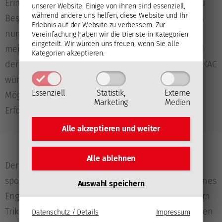
Erinnerung behalten und sicherlich bald wieder zu
unserer Website. Einige von ihnen sind essenziell,
während andere uns helfen, diese Website und Ihr
Besuch nach Klagenfurt kommen. Für mich geht es
Erlebnis auf der Website zu verbessern.
Zur
nun zurück nach Stockholm, wo ich mehr Zeit mit
Vereinfachung haben wir die Dienste in Kategorien
eingeteilt. Wir würden uns freuen, wenn Sie alle
meiner Familie verbringen werde, die ich während
Kategorien akzeptieren.
der Saison nur sporadisch gesehen habe. Dem EC-KAC
wünsche ich für die Zukunft alles Gute, er hat alle
Essenziell
Statistik,
Externe
Möglichkeiten und Werkzeuge, um seine große
Marketing
Medien
Erfolgstradition fortzuführen!“
Alle akzeptieren und
weiter
Alle ablehnen
Der EC-KAC bedankt sich bei Mario Kempe für die
sportlichen und persönlichen Beiträge im Zuge seines
Auswahl speichern
Engagements beim Klub sowie für die Leistungen im
Trikot der Rotjacken. Ihn und seine Familie begleiten
Datenschutz / Details
Impressum