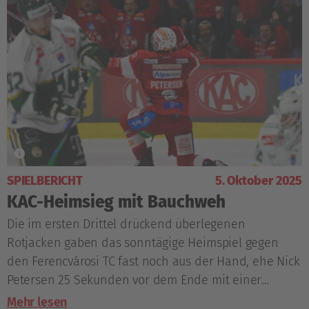
SPIELBERICHT
5. Oktober 2025
KAC-Heimsieg mit Bauchweh
Die im ersten Drittel drückend überlegenen
Rotjacken gaben das sonntägige Heimspiel gegen
den Ferencvárosi TC fast noch aus der Hand, ehe Nick
Petersen 25 Sekunden vor dem Ende mit einer
Einzelaktion den 3:2-Sieg fixierte.
Mehr lesen