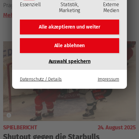
Essenziell
Statistik,
Externe
Prague aber mit 1:4.
Marketing
Medien
Mehr lesen
Alle akzeptieren und
weiter
Alle ablehnen
Auswahl speichern
Datenschutz / Details
Impressum
SPIELBERICHT
24. August 2025
Shutout gegen die Starbulls