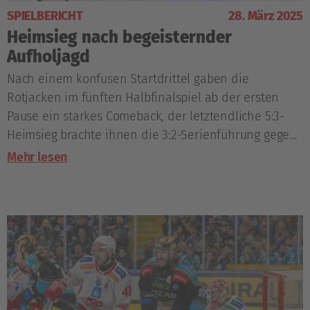
SPIELBERICHT
28. März 2025
Heimsieg nach begeisternder
Aufholjagd
Nach einem konfusen Startdrittel gaben die
Rotjacken im fünften Halbfinalspiel ab der ersten
Pause ein starkes Comeback, der letztendliche 5:3-
Heimsieg brachte ihnen die 3:2-Serienführung gegen
Linz.
Mehr lesen