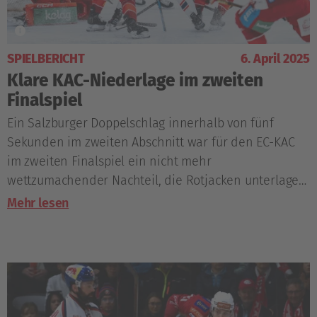
SPIELBERICHT
6. April 2025
Klare KAC-Niederlage im zweiten
Finalspiel
Ein Salzburger Doppelschlag innerhalb von fünf
Sekunden im zweiten Abschnitt war für den EC-KAC
im zweiten Finalspiel ein nicht mehr
wettzumachender Nachteil, die Rotjacken unterlagen
letztlich mit 0:4.
Mehr lesen