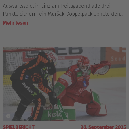
Auswärtsspiel in Linz am Freitagabend alle drei
Punkte sichern, ein Muršak-Doppelpack ebnete den
Weg zum Klagenfurter 3:2-Erfolg.
Mehr lesen
SPIELBERICHT
26. September 2025