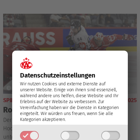
Datenschutz­einstellungen
Wir nutzen Cookies und externe Dienste auf
unserer Website. Einige von ihnen sind essenziell,
während andere uns helfen, diese Website und Ihr
SPIELBERICHT
28. August 2025
Erlebnis auf der Website zu verbessern.
Zur
Vereinfachung haben wir die Dienste in Kategorien
Rotjacken gegen Sparta ohne Punkt
eingeteilt. Wir würden uns freuen, wenn Sie alle
Der EC-KAC lieferte zum Start in die Champions
Kategorien akzeptieren.
Hockey League einen anständigen Auftritt ab,
unterlag dem tschechischen Spitzenklub Sparta