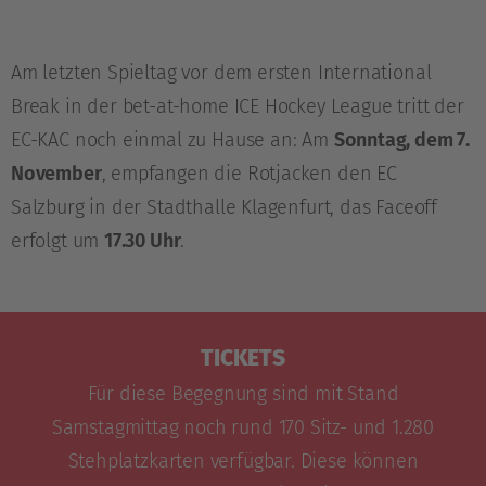
Am letzten Spieltag vor dem ersten International
Break in der bet-at-home ICE Hockey League tritt der
EC-KAC noch einmal zu Hause an: Am
Sonntag, dem 7.
November
, empfangen die Rotjacken den EC
Salzburg in der Stadthalle Klagenfurt, das Faceoff
erfolgt um
17.30 Uhr
.
TICKETS
Für diese Begegnung sind mit Stand
Samstagmittag noch rund 170 Sitz- und 1.280
Stehplatzkarten verfügbar. Diese können