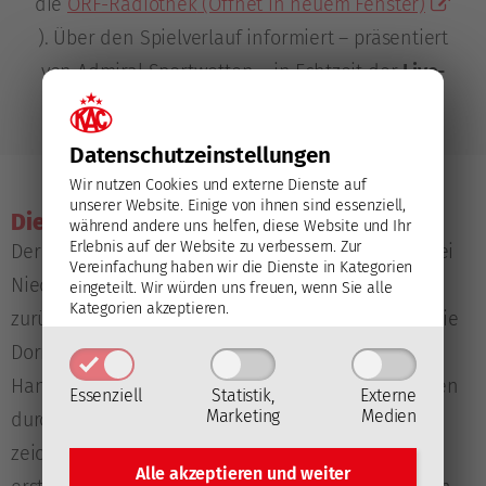
die
ORF-Radiothek
(Öffnet in neuem Fenster)
). Über den Spielverlauf informiert – präsentiert
von Admiral Sportwetten – in Echtzeit der
Live-
Ticker
auf
ticker.kac.at
.
Datenschutz­einstellungen
Wir nutzen Cookies und externe Dienste auf
unserer Website. Einige von ihnen sind essenziell,
Die Ausgangssituation:
während andere uns helfen, diese Website und Ihr
Erlebnis auf der Website zu verbessern.
Zur
Der EC-KAC kehrte am Freitagabend nach zuvor drei
Vereinfachung haben wir die Dienste in Kategorien
Niederlagen am Stück wieder auf die Siegerstraße
eingeteilt. Wir würden uns freuen, wenn Sie alle
Kategorien akzeptieren.
zurück: Die Rotjacken gaben im Heimspiel gegen die
Dornbirn Bulldogs zwar eine 3:1-Führung aus der
Hand, setzten sich letztlich aber im Penaltyschießen
Essenziell
Statistik,
Externe
Marketing
Medien
durch. Thomas Vallant und Clemens Unterweger
zeichneten im 22. Bewerbsspiel der Saison für die
Alle akzeptieren und
weiter