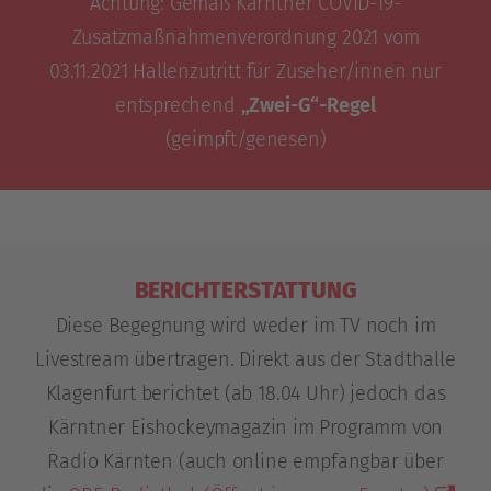
Achtung: Gemäß Kärntner COVID-19-
Zusatzmaßnahmenverordnung 2021 vom
03.11.2021 Hallenzutritt für Zuseher/innen nur
entsprechend
„Zwei-G“-Regel
(geimpft/genesen)
BERICHTERSTATTUNG
Diese Begegnung wird weder im TV noch im
Livestream übertragen. Direkt aus der Stadthalle
Klagenfurt berichtet (ab 18.04 Uhr) jedoch das
Kärntner Eishockeymagazin im Programm von
Radio Kärnten (auch online empfangbar über