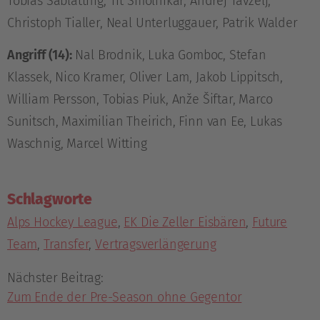
Tobias Sablattnig, Tit Smolnikar, Andrej Tavželj,
Christoph Tialler, Neal Unterluggauer, Patrik Walder
Angriff (14):
Nal Brodnik, Luka Gomboc, Stefan
Klassek, Nico Kramer, Oliver Lam, Jakob Lippitsch,
William Persson, Tobias Piuk, Anže Šiftar, Marco
Sunitsch, Maximilian Theirich, Finn van Ee, Lukas
Waschnig, Marcel Witting
Schlagworte
Alps Hockey League
,
EK Die Zeller Eisbären
,
Future
Team
,
Transfer
,
Vertragsverlängerung
Nächster Beitrag:
Zum Ende der Pre-Season ohne Gegentor