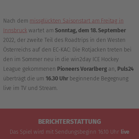
Nach dem
missglückten Saisonstart am Freitag in
Innsbruck
wartet am
Sonntag, dem 18. September
2022, der zweite Teil des Roadtrips in den Westen
Österreichs auf den EC-KAC: Die Rotjacken treten bei
den im Sommer neu in die win2day ICE Hockey
League gekommenen
Pioneers Vorarlberg
an,
Puls24
überträgt die um
16.30 Uhr
beginnende Begegnung
live im TV und Stream.
BERICHTERSTATTUNG
Das Spiel wird mit Sendungsbeginn 16.10 Uhr
live